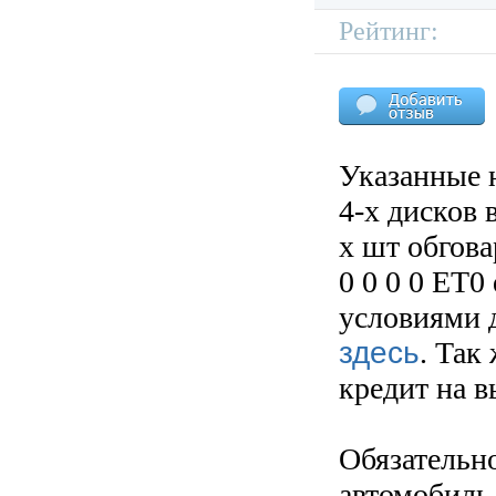
Рейтинг:
Указанные 
4-х дисков 
х шт обгов
0 0 0 0 ET0
условиями д
здесь
. Так
кредит на 
Обязательн
автомобиль