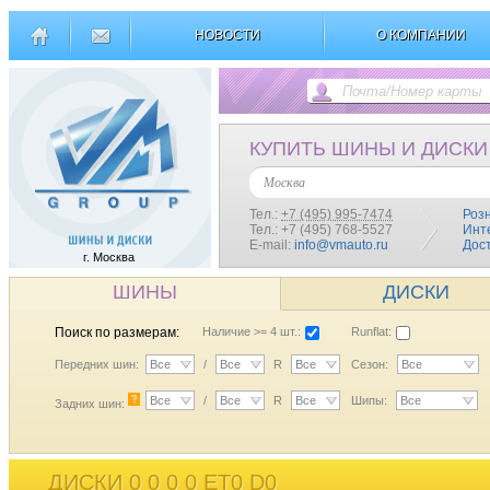
НОВОСТИ
О КОМПАНИИ
КУПИТЬ ШИНЫ И ДИСКИ
Москва
Тел.:
+7 (495) 995-7474
Роз
Тел.: +7 (495) 768-5527
Инт
E-mail:
info@vmauto.ru
Дос
г. Москва
ШИНЫ
ДИСКИ
Поиск по размерам:
Наличие >= 4 шт.:
Runflat:
Передних шин:
Все
/
Все
R
Все
Сезон:
Все
?
Все
/
Все
R
Все
Шипы:
Все
Задних шин:
ДИСКИ 0 0 0 0 ET0 D0