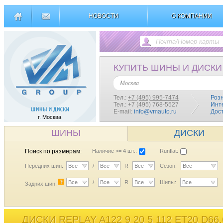
НОВОСТИ
О КОМПАНИИ
КУПИТЬ ШИНЫ И ДИСКИ
Москва
Тел.:
+7 (495) 995-7474
Роз
Тел.: +7 (495) 768-5527
Инт
E-mail:
info@vmauto.ru
Дос
г. Москва
ШИНЫ
ДИСКИ
Поиск по размерам:
Наличие >= 4 шт.:
Runflat:
Передних шин:
Все
/
Все
R
Все
Сезон:
Все
?
Все
/
Все
R
Все
Шипы:
Все
Задних шин:
ДИСКИ REPLAY A122 9 20 5 112 ET20 D66,