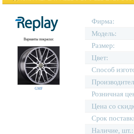
Фирма:
Модель:
Варианты покраски:
Размер:
Цвет:
Способ изгот
Производител
GMF
Розничная це
Цена со скид
Срок поставк
Наличие, шт.: