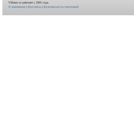
VMauto.ru работает с 2005 года.
О компании
|
Контакты
|
Безопасность платежей