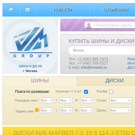
НОВОСТИ
О КОМПАНИИ
КУПИТЬ ШИНЫ И ДИСКИ
Москва
Тел.:
+7 (495) 995-7474
Роз
Тел.: +7 (495) 768-5527
Инт
E-mail:
info@vmauto.ru
Дос
г. Москва
ШИНЫ
ДИСКИ
Поиск по размерам:
Наличие >= 4 шт.:
Runflat:
Передних шин:
Все
/
Все
R
Все
Сезон:
Все
?
Все
/
Все
R
Все
Шипы:
Все
Задних шин:
ДИСКИ КИК МАРВЕЛ 7,5 19 5 114,3 ET50 D