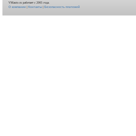
VMauto.ru работает с 2005 года.
О компании
|
Контакты
|
Безопасность платежей