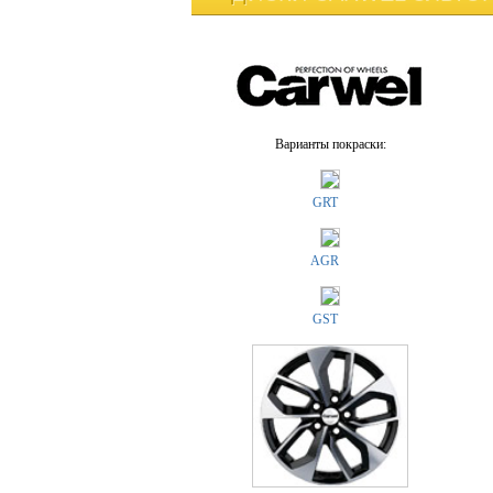
Варианты покраски:
GRT
AGR
GST