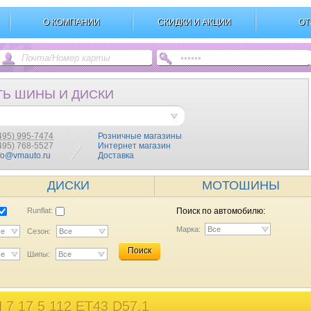
О КОМПАНИИ
СКИДКИ И АКЦИИ
ОТ
ТЬ ШИНЫ И ДИСКИ
495) 995-7474
Розничные магазины
(495) 768-5527
Интернет магазин
fo@vmauto.ru
Доставка
ДИСКИ
МОТОШИНЫ
Runflat:
Поиск по автомобилю:
Марка:
Все
се
Сезон:
Все
Поиск
се
Шипы:
Все
 17 5 112 ET43 D57,1