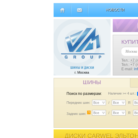
НОВОСТИ
КУПИ
Москва
Тел.:
+7 (
Тел.: +7 
E-mail:
in
г. Москва
ШИНЫ
Поиск по размерам:
Наличие >= 4 шт.:
Передних шин:
Все
/
Все
R
В
?
Все
/
Все
R
В
Задних шин:
ДИСКИ CARWEL ЭЛЬТОН 7