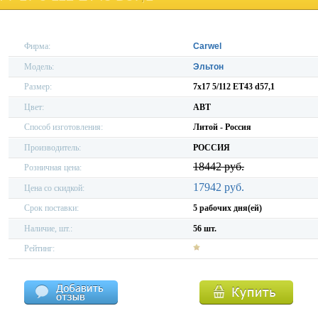
Фирма:
Carwel
Модель:
Эльтон
Размер:
7x17 5/112 ET43 d57,1
Цвет:
ABT
Способ изготовления:
Литой - Россия
Производитель:
РОССИЯ
18442 руб.
Розничная цена:
17942 руб.
Цена со скидкой:
Срок поставки:
5 рабочих дня(ей)
Наличие, шт.:
56 шт.
Рейтинг: