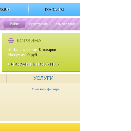
ЗЫВЫ
КОНТАКТЫ
Войти
Регистрация
|
Забыли пароль?
КОРЗИНА
У Вас в корзине:
0
товаров
На сумму:
0
руб.
ОФОРМИТЬ ПОКУПКУ
УСЛУГИ
Очистить фильтры