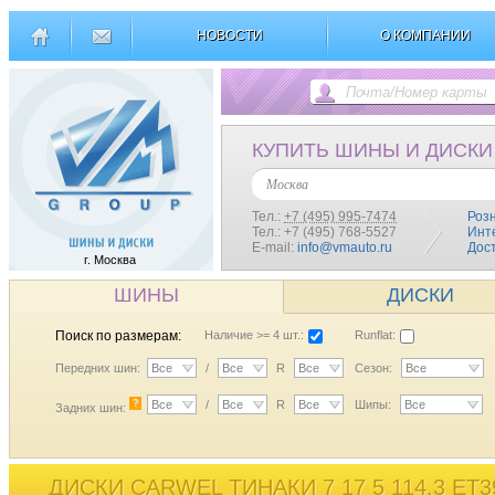
НОВОСТИ
О КОМПАНИИ
КУПИТЬ ШИНЫ И ДИСКИ
Москва
Тел.:
+7 (495) 995-7474
Роз
Тел.: +7 (495) 768-5527
Инт
E-mail:
info@vmauto.ru
Дос
г. Москва
ШИНЫ
ДИСКИ
Поиск по размерам:
Наличие >= 4 шт.:
Runflat:
Передних шин:
Все
/
Все
R
Все
Сезон:
Все
?
Все
/
Все
R
Все
Шипы:
Все
Задних шин:
ДИСКИ CARWEL ТИНАКИ 7 17 5 114,3 ET3