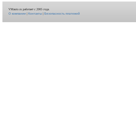
VMauto.ru работает с 2005 года.
О компании
|
Контакты
|
Безопасность платежей