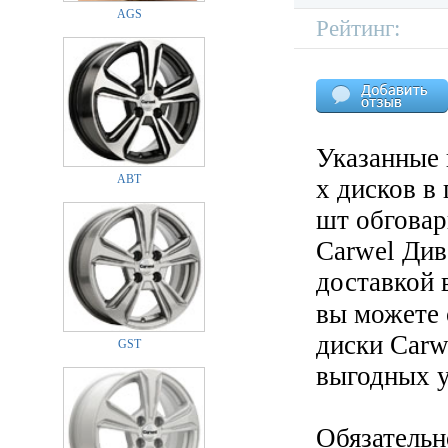
AGS
Рейтинг:
Указанные 
ABT
х дисков в
шт обговар
Carwel Див
доставкой 
вы можете
диски Carw
GST
выгодных у
Обязательн