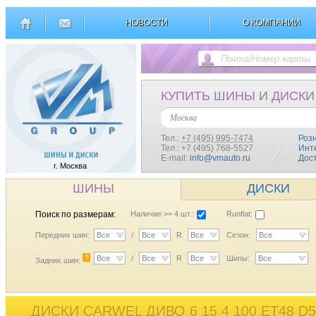
НОВОСТИ
О КОМПАНИИ
КУПИТЬ ШИНЫ И ДИСКИ
Москва
Тел.:
+7 (495) 995-7474
Роз
Тел.: +7 (495) 768-5527
Инт
E-mail:
info@vmauto.ru
Дос
г. Москва
ШИНЫ
ДИСКИ
Поиск по размерам:
Наличие >= 4 шт.:
Runflat:
Передних шин:
Все
/
Все
R
Все
Сезон:
Все
?
Все
/
Все
R
Все
Шипы:
Все
Задних шин:
ДИСКИ CARWEL ДИВО 6 15 4 100 ET48 D5