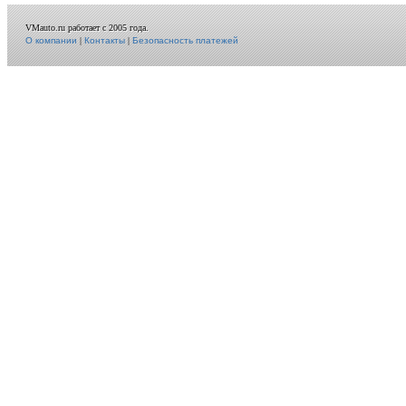
VMauto.ru работает с 2005 года.
О компании
|
Контакты
|
Безопасность платежей