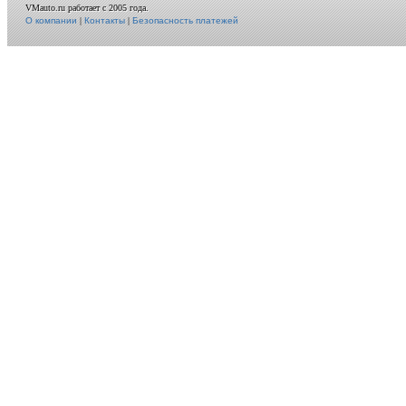
VMauto.ru работает с 2005 года.
О компании
|
Контакты
|
Безопасность платежей