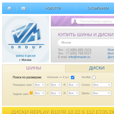
НОВОСТИ
О КОМПАНИИ
КУПИТЬ ШИНЫ И ДИСКИ
Москва
Тел.:
+7 (495) 995-7474
Роз
Тел.: +7 (495) 768-5527
Инт
E-mail:
info@vmauto.ru
Дос
г. Москва
ШИНЫ
ДИСКИ
Поиск по размерам:
Наличие >= 4 шт.:
Runflat:
Передних шин:
Все
/
Все
R
Все
Сезон:
Все
?
Все
/
Все
R
Все
Шипы:
Все
Задних шин:
ДИСКИ REPLAY B107R 10 22 5 112 ET35 D