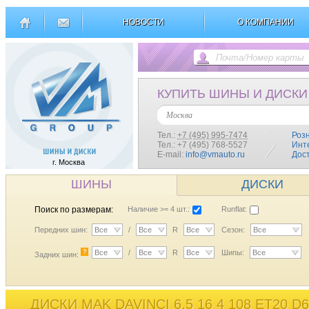
НОВОСТИ
О КОМПАНИИ
КУПИТЬ ШИНЫ И ДИСКИ
Москва
Тел.:
+7 (495) 995-7474
Роз
Тел.: +7 (495) 768-5527
Инт
E-mail:
info@vmauto.ru
Дос
г. Москва
ШИНЫ
ДИСКИ
Поиск по размерам:
Наличие >= 4 шт.:
Runflat:
Передних шин:
Все
/
Все
R
Все
Сезон:
Все
?
Все
/
Все
R
Все
Шипы:
Все
Задних шин:
ДИСКИ MAK DAVINCI 6,5 16 4 108 ET20 D6