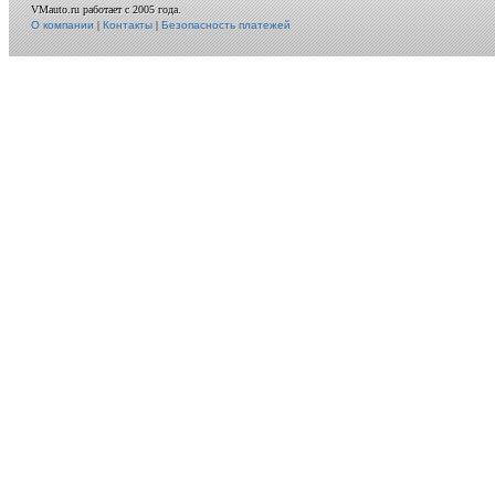
VMauto.ru работает с 2005 года.
О компании
|
Контакты
|
Безопасность платежей