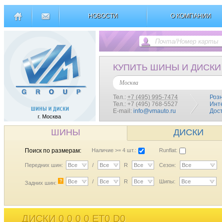
НОВОСТИ
О КОМПАНИИ
КУПИТЬ ШИНЫ И ДИСКИ
Москва
Тел.:
+7 (495) 995-7474
Роз
Тел.: +7 (495) 768-5527
Инт
E-mail:
info@vmauto.ru
Дос
г. Москва
ШИНЫ
ДИСКИ
Поиск по размерам:
Наличие >= 4 шт.:
Runflat:
Передних шин:
Все
/
Все
R
Все
Сезон:
Все
?
Все
/
Все
R
Все
Шипы:
Все
Задних шин:
ДИСКИ 0 0 0 0 ET0 D0