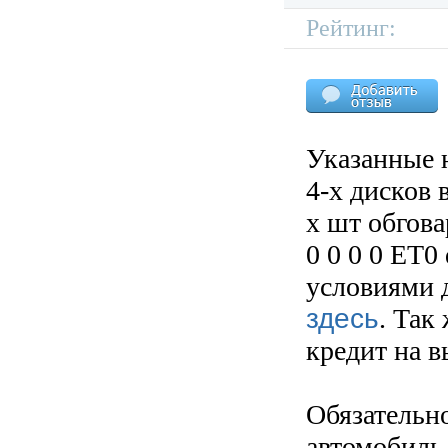
Рейтинг:
Указанные 
4-х дисков 
х шт обгов
0 0 0 0 ET0
условиями д
здесь
. Так
кредит на 
Обязательн
автомобиль