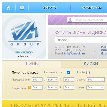
НОВОСТИ
О КОМПАНИИ
КУПИТЬ ШИНЫ И ДИСКИ
Москва
Тел.:
+7 (495) 995-7474
Роз
Тел.: +7 (495) 768-5527
Инт
E-mail:
info@vmauto.ru
Дос
г. Москва
ШИНЫ
ДИСКИ
Поиск по размерам:
Наличие >= 4 шт.:
Runflat:
Передних шин:
Все
/
Все
R
Все
Сезон:
Все
?
Все
/
Все
R
Все
Шипы:
Все
Задних шин:
ДИСКИ REPLAY A129 8 18 5 112 ET25 D66,