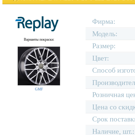
Фирма:
Модель:
Варианты покраски:
Размер:
Цвет:
Способ изгот
Производител
GMF
Розничная це
Цена со скид
Срок поставк
Наличие, шт.: