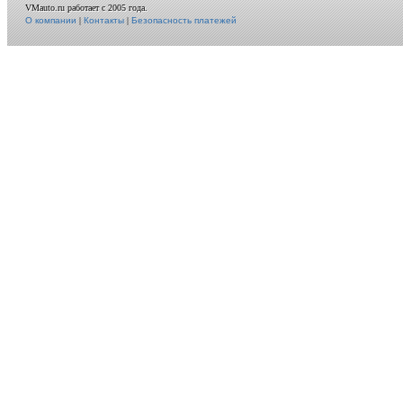
VMauto.ru работает с 2005 года.
О компании
|
Контакты
|
Безопасность платежей