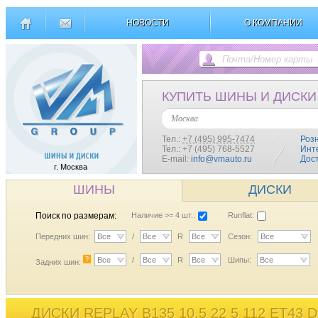
НОВОСТИ
О КОМПАНИИ
КУПИТЬ ШИНЫ И ДИСКИ
Москва
Тел.:
+7 (495) 995-7474
Роз
Тел.: +7 (495) 768-5527
Инт
E-mail:
info@vmauto.ru
Дос
г. Москва
ШИНЫ
ДИСКИ
Поиск по размерам:
Наличие >= 4 шт.:
Runflat:
Передних шин:
Все
/
Все
R
Все
Сезон:
Все
?
Все
/
Все
R
Все
Шипы:
Все
Задних шин:
ДИСКИ REPLAY B135 10,5 22 5 112 ET43 D