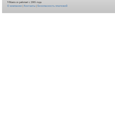
VMauto.ru работает с 2005 года.
О компании
|
Контакты
|
Безопасность платежей