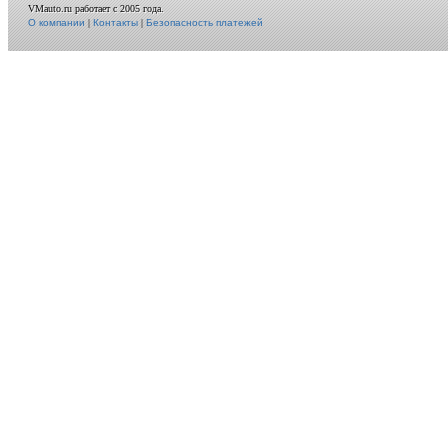
VMauto.ru работает с 2005 года.
О компании
|
Контакты
|
Безопасность платежей