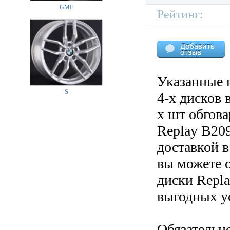
GMF
Рейтинг:
Указанные 
S
4-х дисков 
х шт обгов
Replay B209
доставкой в
вы можете 
диски Repla
выгодных у
Обязательн