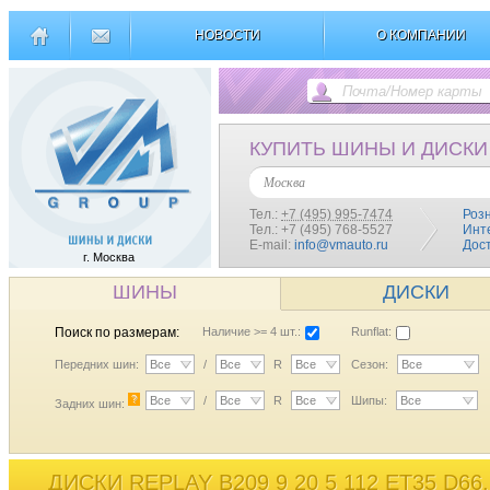
НОВОСТИ
О КОМПАНИИ
КУПИТЬ ШИНЫ И ДИСКИ
Москва
Тел.:
+7 (495) 995-7474
Роз
Тел.: +7 (495) 768-5527
Инт
E-mail:
info@vmauto.ru
Дос
г. Москва
ШИНЫ
ДИСКИ
Поиск по размерам:
Наличие >= 4 шт.:
Runflat:
Передних шин:
Все
/
Все
R
Все
Сезон:
Все
?
Все
/
Все
R
Все
Шипы:
Все
Задних шин:
ДИСКИ REPLAY B209 9 20 5 112 ET35 D66,