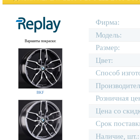
Фирма:
Модель:
Варианты покраски:
Размер:
Цвет:
Способ изгот
Производител
BKF
Розничная це
Цена со скид
Срок поставк
Наличие, шт.: