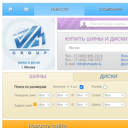
НОВОСТИ
О КОМПАНИИ
КУПИТЬ ШИНЫ И ДИСКИ
Москва
Тел.:
+7 (495) 995-7474
Роз
Тел.: +7 (495) 768-5527
Инт
E-mail:
info@vmauto.ru
Дос
г. Москва
ШИНЫ
ДИСКИ
Поиск по размерам:
Наличие >= 4 шт.:
Runflat:
Передних шин:
Все
/
Все
R
Все
Сезон:
Все
?
Все
/
Все
R
Все
Шипы:
Все
Задних шин:
Новости сайта