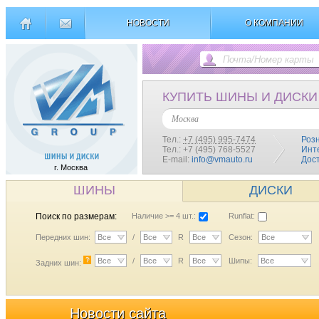
НОВОСТИ
О КОМПАНИИ
КУПИТЬ ШИНЫ И ДИСКИ
Москва
Тел.:
+7 (495) 995-7474
Роз
Тел.: +7 (495) 768-5527
Инт
E-mail:
info@vmauto.ru
Дос
г. Москва
ШИНЫ
ДИСКИ
Поиск по размерам:
Наличие >= 4 шт.:
Runflat:
Передних шин:
Все
/
Все
R
Все
Сезон:
Все
?
Все
/
Все
R
Все
Шипы:
Все
Задних шин:
Новости сайта