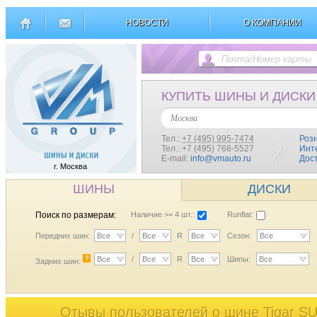
НОВОСТИ
О КОМПАНИИ
КУПИТЬ ШИНЫ И ДИСКИ
Москва
Тел.:
+7 (495) 995-7474
Роз
Тел.: +7 (495) 768-5527
Инт
E-mail:
info@vmauto.ru
Дос
г. Москва
ШИНЫ
ДИСКИ
Поиск по размерам:
Наличие >= 4 шт.:
Runflat:
Передних шин:
Все
/
Все
R
Все
Сезон:
Все
?
Все
/
Все
R
Все
Шипы:
Все
Задних шин:
Отывы пользователей o шине Tigar 