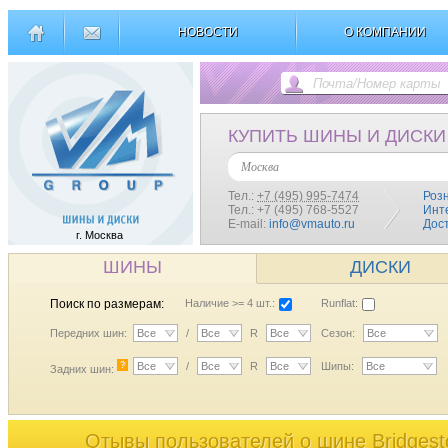
НОВОСТИ
О КОМПАНИИ
КУПИТЬ ШИНЫ И ДИСКИ
Москва
Тел.:
+7 (495) 995-7474
Роз
Тел.: +7 (495) 768-5527
Инт
E-mail:
info@vmauto.ru
Дос
г. Москва
ШИНЫ
ДИСКИ
Поиск по размерам:
Наличие >= 4 шт.:
Runflat:
Передних шин:
Все
/
Все
R
Все
Сезон:
Все
?
Все
/
Все
R
Все
Шипы:
Все
Задних шин:
Отывы пользователей o шине Bridgest