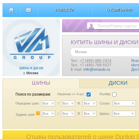
НОВОСТИ
О КОМПАНИИ
КУПИТЬ ШИНЫ И ДИСКИ
Москва
Тел.:
+7 (495) 995-7474
Роз
Тел.: +7 (495) 768-5527
Инт
E-mail:
info@vmauto.ru
Дос
г. Москва
ШИНЫ
ДИСКИ
Поиск по размерам:
Наличие >= 4 шт.:
Runflat:
Передних шин:
Все
/
Все
R
Все
Сезон:
Все
?
Все
/
Все
R
Все
Шипы:
Все
Задних шин:
Отывы пользователей o шине Dunlop 