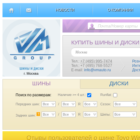
НОВОСТИ
О КОМПАНИИ
КУПИТЬ ШИНЫ И ДИСКИ
Москва
Тел.:
+7 (495) 995-7474
Роз
Тел.: +7 (495) 768-5527
Инт
E-mail:
info@vmauto.ru
Дос
г. Москва
ШИНЫ
ДИСКИ
Поиск по размерам:
Наличие >= 4 шт.:
Runflat:
Передних шин:
Все
/
Все
R
Все
Сезон:
Все
?
Все
/
Все
R
Все
Шипы:
Все
Задних шин:
Отывы пользователей o шине Toyo Win