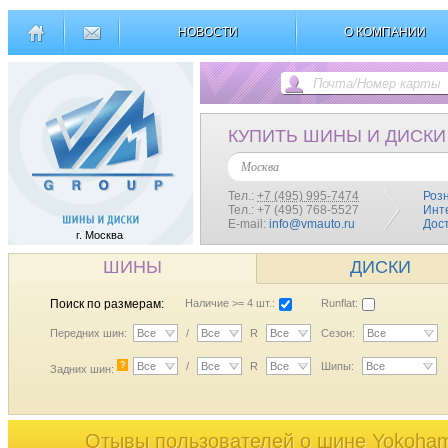
НОВОСТИ
О КОМПАНИИ
КУПИТЬ ШИНЫ И ДИСКИ
Москва
Тел.:
+7 (495) 995-7474
Роз
Тел.: +7 (495) 768-5527
Инт
E-mail:
info@vmauto.ru
Дос
г. Москва
ШИНЫ
ДИСКИ
Поиск по размерам:
Наличие >= 4 шт.:
Runflat:
Передних шин:
Все
/
Все
R
Все
Сезон:
Все
?
Все
/
Все
R
Все
Шипы:
Все
Задних шин:
Отывы пользователей o шине Yokoham