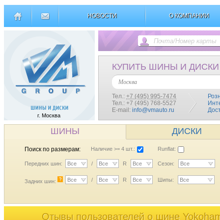
НОВОСТИ
О КОМПАНИИ
КУПИТЬ ШИНЫ И ДИСКИ
Москва
Тел.:
+7 (495) 995-7474
Роз
Тел.: +7 (495) 768-5527
Инт
E-mail:
info@vmauto.ru
Дос
г. Москва
ШИНЫ
ДИСКИ
Поиск по размерам:
Наличие >= 4 шт.:
Runflat:
Передних шин:
Все
/
Все
R
Все
Сезон:
Все
?
Все
/
Все
R
Все
Шипы:
Все
Задних шин:
Отывы пользователей o шине Yokoha