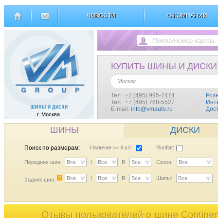
НОВОСТИ
О КОМПАНИИ
КУПИТЬ ШИНЫ И ДИСКИ
Москва
Тел.:
+7 (495) 995-7474
Роз
Тел.: +7 (495) 768-5527
Инт
E-mail:
info@vmauto.ru
Дос
г. Москва
ШИНЫ
ДИСКИ
Поиск по размерам:
Наличие >= 4 шт.:
Runflat:
Передних шин:
Все
/
Все
R
Все
Сезон:
Все
?
Все
/
Все
R
Все
Шипы:
Все
Задних шин:
Отывы пользователей o шине Continent