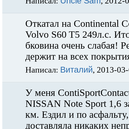
Uncle Sam
Написал:
, 2012-
Откатал на Continental C
Volvo S60 T5 249л.с. Ито
бковина очень слабая! Р
держит на всех покрыти
Виталий
Написал:
, 2013-03
У меня ContiSportContac
NISSAN Note Sport 1,6 з
км. Ездил и по асфальту,
доставляла никаких неп