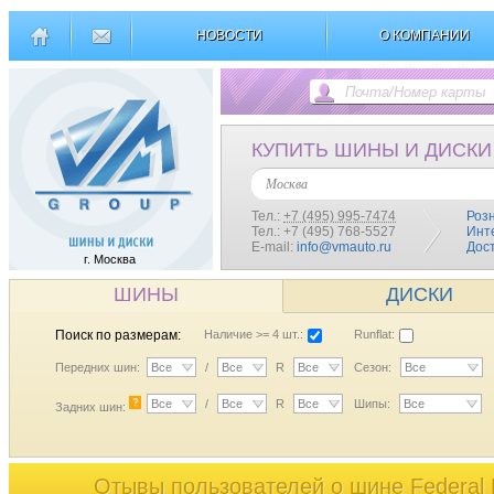
НОВОСТИ
О КОМПАНИИ
КУПИТЬ ШИНЫ И ДИСКИ
Москва
Тел.:
+7 (495) 995-7474
Роз
Тел.: +7 (495) 768-5527
Инт
E-mail:
info@vmauto.ru
Дос
г. Москва
ШИНЫ
ДИСКИ
Поиск по размерам:
Наличие >= 4 шт.:
Runflat:
Передних шин:
Все
/
Все
R
Все
Сезон:
Все
?
Все
/
Все
R
Все
Шипы:
Все
Задних шин:
Отывы пользователей o шине Federal