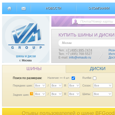
НОВОСТИ
О КОМПАНИИ
КУПИТЬ ШИНЫ И ДИСКИ
Москва
Тел.:
+7 (495) 995-7474
Роз
Тел.: +7 (495) 768-5527
Инт
E-mail:
info@vmauto.ru
Дос
г. Москва
ШИНЫ
ДИСКИ
Поиск по размерам:
Наличие >= 4 шт.:
Runflat:
Передних шин:
Все
/
Все
R
Все
Сезон:
Все
?
Все
/
Все
R
Все
Шипы:
Все
Задних шин:
Отывы пользователей o шине BFGood