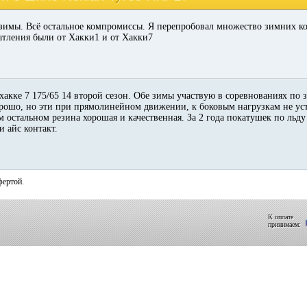
зимы. Всё остальное компромиссы. Я перепробовал множество зимних ко
атления были от Хакки1 и от Хакки7
хакке 7 175/65 14 второй сезон. Обе зимы участвую в соревнованиях по 
хорошо, но эти при прямолинейном движении, к боковым нагрузкам не уст
ем остальном резина хорошая и качественная. За 2 года покатушек по льду
и айс контакт.
фертой.
К оплате
принимаем: