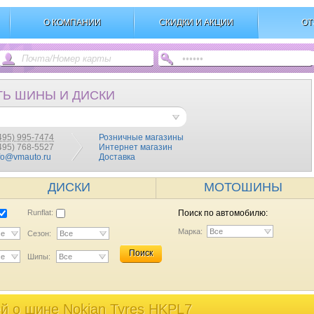
О КОМПАНИИ
СКИДКИ И АКЦИИ
ОТ
ТЬ ШИНЫ И ДИСКИ
495) 995-7474
Розничные магазины
(495) 768-5527
Интернет магазин
fo@vmauto.ru
Доставка
ДИСКИ
МОТОШИНЫ
Runflat:
Поиск по автомобилю:
Марка:
Все
се
Сезон:
Все
Поиск
се
Шипы:
Все
й o шине Nokian Tyres HKPL7