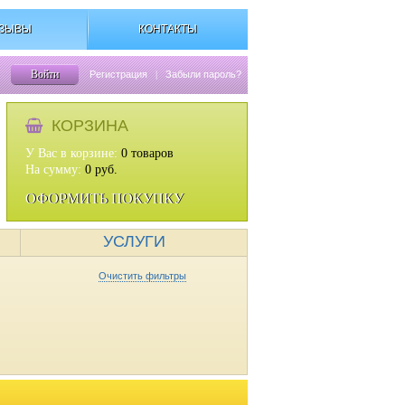
ЗЫВЫ
КОНТАКТЫ
Войти
Регистрация
|
Забыли пароль?
КОРЗИНА
У Вас в корзине:
0
товаров
На сумму:
0
руб.
ОФОРМИТЬ ПОКУПКУ
УСЛУГИ
Очистить фильтры