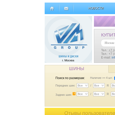
НОВОСТИ
КУПИ
Москва
Тел.:
+7 (
Тел.: +7 
E-mail:
in
г. Москва
ШИНЫ
Поиск по размерам:
Наличие >= 4 шт.:
Передних шин:
Все
/
Все
R
В
?
Все
/
Все
R
В
Задних шин:
Отывы пользователе