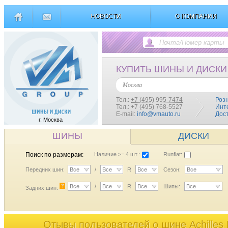
НОВОСТИ
О КОМПАНИИ
КУПИТЬ ШИНЫ И ДИСКИ
Москва
Тел.:
+7 (495) 995-7474
Роз
Тел.: +7 (495) 768-5527
Инт
E-mail:
info@vmauto.ru
Дос
г. Москва
ШИНЫ
ДИСКИ
Поиск по размерам:
Наличие >= 4 шт.:
Runflat:
Передних шин:
Все
/
Все
R
Все
Сезон:
Все
?
Все
/
Все
R
Все
Шипы:
Все
Задних шин:
Отывы пользователей o шине Achilles