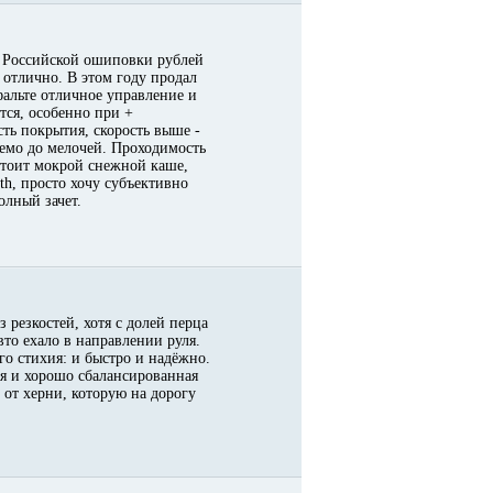
е Российской ошиповки рублей
 отлично. В этом году продал
фальте отличное управление и
тся, особенно при +
сть покрытия, скорость выше -
руемо до мелочей. Проходимость
остоит мокрой снежной каше,
th, просто хочу субъективно
олный зачет.
з резкостей, хотя с долей перца
вто ехало в направлении руля.
го стихия: и быстро и надёжно.
ая и хорошо сбалансированная
 от херни, которую на дорогу