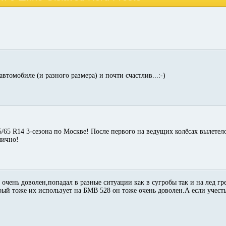
томобиле (и разного размера) и почти счастлив...:-)
5/65 R14 3-сезона по Москве! После первого на ведущих колёсах вылетел
лично!
 очень доволен,попадал в разные ситуации как в сугробы так и на лед гр
орый тоже их использует на БМВ 528 он тоже очень доволен.А если учест