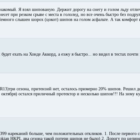
накомый. Я взял шипованую. Держит дорогу на снегу и голом льду отли
 несет при резком срыве с места в гололед, но все очень быстро без подр
емного слышен шорох (цокот) шипов на голом асфальте. А так комфорт и
будет ехать на Хонде Аккорд, а езжу я быстро... но видел в тестах почти в
0 R13)три сезона, притензий нет, осталось примерно 20% шипов. Решил д
ец октября) остался приличный протектор и несколько шипов!!! На зиму 
АЗ99 нареканий больше, чем положительных откликов. 1. После первого 
Nokian HKPL два сезона такой потери шипов не было) 2. Дорогу по целин