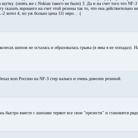
шутку. (опять же с Nokian такого не было) 3. Да и на счет того что NF-3 
гу сказать хорошего на счет этой резины так то, что она действительно не
2 хотел 4, но уж больно цена 111 евро... :(
олесах шипов не осталась и образовалась грыжа (в ямы я не попадал). Н
обехал всю Россию на NF-3 стер налысо и очень доволен резиной.
чень быстро вместе с шипами теряют все свои "прелести" и становятся р