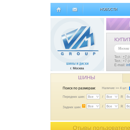
НОВОСТИ
КУПИ
Москва
Тел.:
+7 (
Тел.: +7 
E-mail:
in
г. Москва
ШИНЫ
Поиск по размерам:
Наличие >= 4 шт.:
Передних шин:
Все
/
Все
R
В
?
Все
/
Все
R
В
Задних шин:
Отывы пользователей