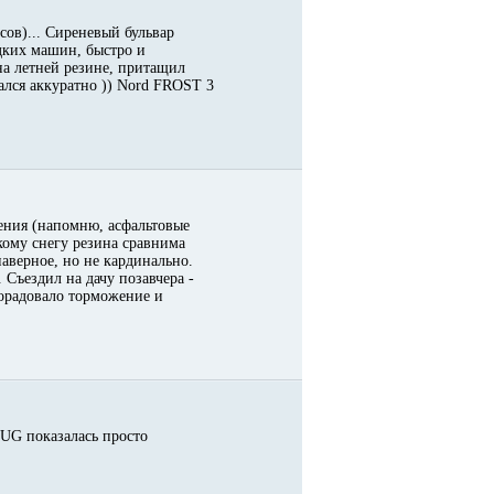
сов)... Сиреневый бульвар
дких машин, быстро и
на летней резине, притащил
ался аккуратно )) Nord FROST 3
ения (напомню, асфальтовые
кому снегу резина сравнима
наверное, но не кардинально.
 Съездил на дачу позавчера -
порадовало торможение и
 UG показалась просто