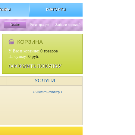
ЗЫВЫ
КОНТАКТЫ
Войти
Регистрация
|
Забыли пароль?
КОРЗИНА
У Вас в корзине:
0
товаров
На сумму:
0
руб.
ОФОРМИТЬ ПОКУПКУ
УСЛУГИ
Очистить фильтры