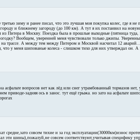
е третью зиму и ранее писал, что это лучшая моя покупка колес, где я не
о городу и ближнему загороду (до 100 км). А тут я их постаивил на нов
ал из Питера в Москву. Поездка была в прошлые выходные (пятница туда, 
погодку? Вообщем, уверенней меня чувствовали только джипы. Уверенны
на трассе. А между тем между Питером и Москвой насчитал 12 аварий...
я, что у меня шипованые колеса - слишком тихо для них утверждал он. А
 на асфальте вопросов нет как лёд или снег утрамбованный тормазов нет,
нем приводе-задняя ось в занос. тут ещё грыжа. но зато на асфальте шип
дорогах
жат средне,зато совсем тихие и за год эксплуатации(30000км)износ про
вал эти шины),пожалуй,не совсем соответствуют,учитывая специфику уп