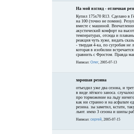
На мой взгляд - отличная рез
Купил 175х70 R13. Сделано в Г
на 100 (точно не помню). Резул
вместе с машиной. Впечатления
акустический комфорт на высот
температурах, отсюда и плаван
реакция чуть хуже, видать сказ
- твердая 4-ка, по сугробам н
которая в изобилии встречаетс
сравнить с Фростом. Правда м
Написал:
Олег
, 2005-07-13
хорошая резина
отъездил уже два сезона, и тре
в виде лёгкого заноса. случало
про торможение на льду ничего 
как ни странно и на асфальте 
резина. зы заметил, кстати, та
льют. имхо 3 сезона и шипы раб
Написал:
сергей
, 2005-07-15