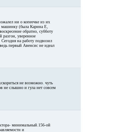
 пожалел ни о копеечке из их
ую машинку (была Карина Е,
воскресение обратно, субботу
й разгон, уверенное
 Сегодня на работу подвозил
 ведь первый Авенсис не идеал
 ускориться не возможно. чуть
ов не слышно и гула нет совсем
тектора- минимальный.156-ой
равляемости и