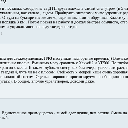
 лед
е и поставил. Сегодня из за ДТП друга выехал в самый снег утром (в 5 ча
укатанным, как стекло , льдом. Пробираясь зигзагами мимо утренних ре
. Оттуда на буксире так же легко, скрипя шыпами и обруливая Классику 
 порядка 3 км . Потом поехал на работу и доехал быстрее обычного, стар
ом и управляемость на льду твердая пятерка.
17
льта для свежекупленных НФ3 наступили паспортные времена:)) Впечатл
зитивные вполне. Вменяемо могу сравнить с Хаккой2 и УГ500. По глубо
разгон с места. В таком глубоком снегу, как был вчера, уг500 выиграет, 
твердая 4, чуть ли не с плюсом. Стойкость к мокрой каше очень хорошая.
присыпанный снегом. Оценка - хорошо и прогнозируемо. особо приятно 
ругать:). В общем, вполне удовлетворён, доволен даже.
 Единственное преимущество - зимой едет лучше, чем летняя. Смена на
рный.