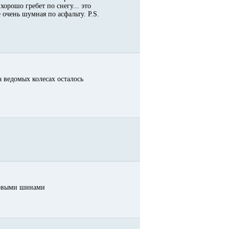
хорошо гребет по снегу... это
 очень шумная по асфальту. P.S.
а ведомых колесах осталось
ядовыми шинами