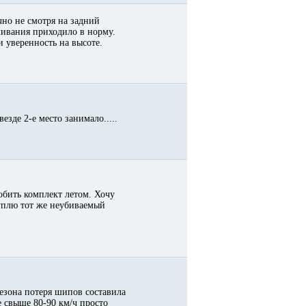
чно не смотря на задний
уливания приходило в норму.
 уверенность на высоте.
езде 2-е место занимало.....
обить комплект летом. Хочу
куплю тот же неубиваемый
сезона потеря шипов составила
е свыше 80-90 км/ч просто