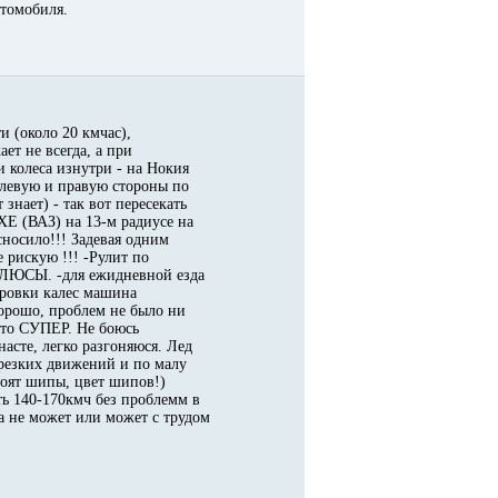
втомобиля.
 (около 20 кмчас),
ет не всегда, а при
 колеса изнутри - на Нокия
т левую и правую стороны по
знает) - так вот пересекать
ХЕ (ВАЗ) на 13-м радиусе на
носило!!! Задевая одним
 рискую !!! -Рулит по
 ПЛЮСЫ. -для ежидневной езда
керовки калес машина
хорошо, проблем не было ни
осто СУПЕР. Не боюсь
асте, легко разгоняюся. Лед
 резких движений и по малу
оят шипы, цвет шипов!)
ь 140-170кмч без проблемм в
а не может или может с трудом