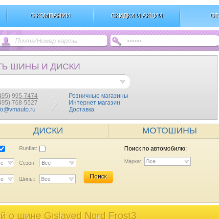
О КОМПАНИИ
СКИДКИ И АКЦИИ
ОТ
ТЬ ШИНЫ И ДИСКИ
495) 995-7474
Розничные магазины
(495) 768-5527
Интернет магазин
fo@vmauto.ru
Доставка
ДИСКИ
МОТОШИНЫ
Runflat:
Поиск по автомобилю:
Марка:
Все
се
Сезон:
Все
Поиск
се
Шипы:
Все
 o шине Gislaved Nord Frost3