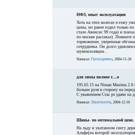
НФ3, опыт эксплуатации
Хоть на этих колесах я езжу уж
цены, но ранее ездил только п
стало Авенсис 99 года) и поех
по москве рассекал). Помните 
торможение, уверенные обгоны 
сотрудника. Он долго удивлялс
шумоизоляции...
Написал:
Пpoxoдимeц
, 2004-11-26
для зимы полное г....о
195.65.15 на Nissan Maxima 2.0
больше руля в сторону на перед
С уважением Стас ps удачи на 
Написал:
Stasmaxima
, 2004-12-16
Шины- по оптимальной цене.
На льду и укатанном снегу дер
Альфе(на которой эксплуатиро