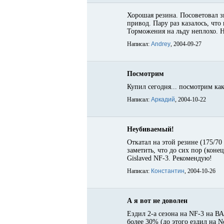
Хорошая резина. Посоветовал з
привод. Пару раз казалось, что
Торможения на льду неплохо. Н
Написал:
Andrey
, 2004-09-27
Посмотрим
Купил сегодня... посмотрим как 
Написал:
Аркадий
, 2004-10-22
Неубиваемый!
Откатал на этой резине (175/7
заметить, что до сих пор (кон
Gislaved NF-3. Рекомендую!
Написал:
Константин
, 2004-10-26
А я вот не доволен
Ездил 2-а сезона на NF-3 на В
более 30% (до этого ездил на 