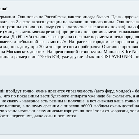
ина!
ермании. Ошиповка не Российская, как это иногда бывает. Цена - дорож
ьтат - за 2-а сезона эксплуатации не выпало ни одного шипа. Ошипована
 от резины: отлично на льду (управляемость выше всяких похвал); на ас
е (минус - очень мягкая резина) при резких поворотах ламели складываю
ье а/м. До 60 км/ч отличная реакция на снежные переметы и неоднородно
ывается и небольшой вес самого а/м. На трассе за городом все прогнози
е лазил, но к дому при 30см толщине снега пробирался. Отличное против
я на Московских дорогах. На предстоящий сезон купил Мишлен X-Ice Nor
ашина и размер шин 175х65 R14, уже другие. Итак по GISLAVED NF3 - п
тий пройдут точно. очень нравится управляемость (авто форд мондео) - бе
сь, что по показаниям вестибулярного аппарата уже надо бы скользить, а а
не скажу - наверное есть резины и получше. а вот снежная каша точно е
едет неплохо, а по шуму сравним с пирелли п6000. вобщем очень достойн
кую хрень: исчезают алюминиевые корпуса шипов! толи от коррозии, толи
отать перестанут, даже если и останутся.