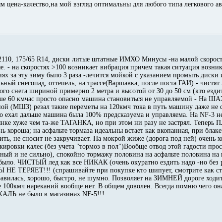
м цена-качество,на мой взгляд оптимальны для любого типа легкового а
2110, 175/65 R14, диски литые штатные ИМХО Минусы -на малой скорости
е. - на скоростях >100 возникает вибрация причем такая ситуация возника
х за эту зиму было 3 раза -лечится мойкой с указанием промыть диски и
ьный снегопад, оттепель, на трассе(Варшавка, после поста ГАИ) - чистя
ого снега шириной примерно 2 метра и высотой от 30 до 50 см (кто ездит 
ше 60 кмчас просто опасно машина становиться не управляемой - На ША
 (МШЗ) резал такие переметы на 120кмч тока в путь машину даже не с
о ехал дальше машина была 100% предсказуема и управляема. На NF-3 не
янке хуже чем та-же ТАГАНКА, но при этом ни разу не застрял. Теперь
нь хороша; на асфальте тормаза идеальны встает как вкопанная, при бла
ть, не сносит не закручивает. На мокрой жиже (дорога под ней) очень 
акировки калес (без учета "тормоз в пол")Вообще отвод этой гадости пр
нный и не сильно), спокойно тормажу половина на асфальте половина на н
 было. ЧИСТЫЙ лед как все НИКАК (очень окуратно ездить надо -но без
НЕ ТЕРЯЕТ!!! (спрашивайте при покупке кто шипует, смотрите как ст
авилась, хорошо, быстро, не шумно. Позволяет на ЗИМНЕЙ дороге ходит
е 100кмч нареканий вообще нет. В общем доволен. Всегда помню чего он
ЖАЛЬ не было в магазинах NF-5!!!