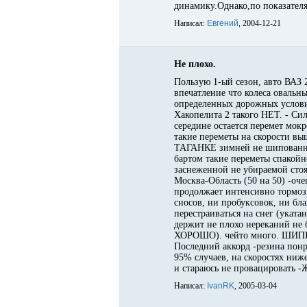
динамику.Однако,по показателя
Написал:
Евгений
, 2004-12-21
Не плохо.
Пользую 1-ый сезон, авто ВАЗ 
впечатление что колеса овальны
определенных дорожных условия
Хакопелита 2 такого НЕТ. - Сил
середине остается перемет мокр
такие переметы на скорости вы
ТАГАНКЕ зимней не шипованной
бартом такие переметы спакойн
заснеженной не убираемой сто
Москва-Область (50 на 50) -оче
продолжает интенсивно тормози
сносов, ни пробуксовок, ни бл
перестраиваться на снег (уката
держит не плохо нереканий не
ХОРОШО). чейто много. ШИПЫ 
Последний аккорд -резина понр
95% случаев, на скоростях ниж
и стараюсь не провацировать -
Написал:
IvanRK
, 2005-03-04