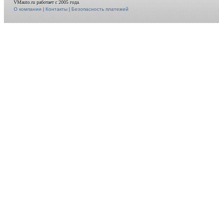
VMauto.ru работает с 2005 года.
О компании
|
Контакты
|
Безопасность платежей