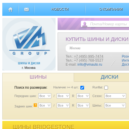
НОВОСТИ
О КОМПАНИИ
КУПИТЬ ШИНЫ И ДИСКИ
Москва
Тел.:
+7 (495) 995-7474
Роз
Тел.: +7 (495) 768-5527
Инт
E-mail:
info@vmauto.ru
Дос
г. Москва
ШИНЫ
ДИСКИ
Поиск по размерам:
Наличие >= 4 шт.:
Runflat:
Передних шин:
Все
/
Все
R
Все
Сезон:
Все
?
Все
/
Все
R
Все
Шипы:
Все
Задних шин:
ШИНЫ BRIDGESTONE