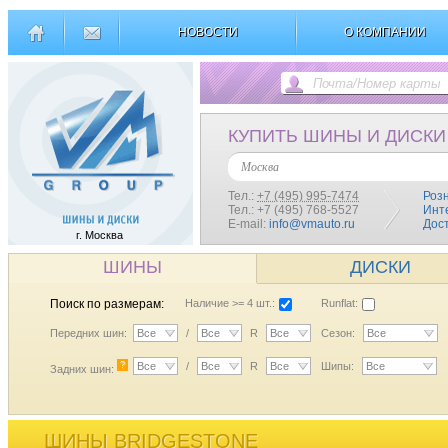
НОВОСТИ
О КОМПАНИИ
КУПИТЬ ШИНЫ И ДИСКИ
Москва
Тел.:
+7 (495) 995-7474
Роз
Тел.: +7 (495) 768-5527
Инт
E-mail:
info@vmauto.ru
Дос
г. Москва
ШИНЫ
ДИСКИ
Поиск по размерам:
Наличие >= 4 шт.:
Runflat:
Передних шин:
Все
/
Все
R
Все
Сезон:
Все
?
Все
/
Все
R
Все
Шипы:
Все
Задних шин:
ШИНЫ BRIDGESTONE