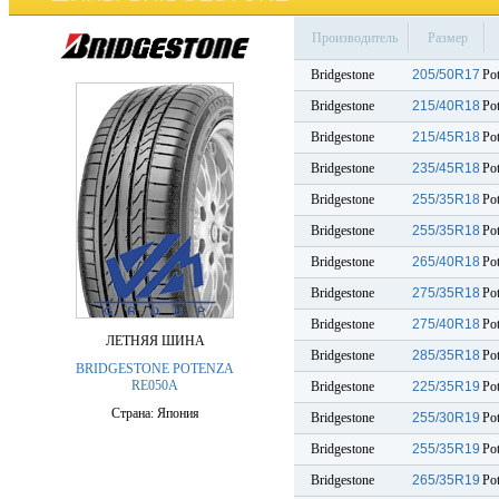
Производитель
Размер
Bridgestone
205/50R17
Po
Bridgestone
215/40R18
Po
Bridgestone
215/45R18
Po
Bridgestone
235/45R18
Po
Bridgestone
255/35R18
Po
Bridgestone
255/35R18
Po
Bridgestone
265/40R18
Po
Bridgestone
275/35R18
Po
Bridgestone
275/40R18
Po
ЛЕТНЯЯ ШИНА
Bridgestone
285/35R18
Po
BRIDGESTONE POTENZA
RE050A
Bridgestone
225/35R19
Po
Страна: Япония
Bridgestone
255/30R19
Po
Bridgestone
255/35R19
Po
Bridgestone
265/35R19
Po