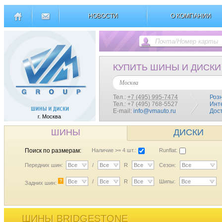
НОВОСТИ
О КОМПАНИИ
КУПИТЬ ШИНЫ И ДИСКИ
Москва
Тел.:
+7 (495) 995-7474
Роз
Тел.: +7 (495) 768-5527
Инт
E-mail:
info@vmauto.ru
Дос
г. Москва
ШИНЫ
ДИСКИ
Поиск по размерам:
Наличие >= 4 шт.:
Runflat:
Передних шин:
Все
/
Все
R
Все
Сезон:
Все
?
Все
/
Все
R
Все
Шипы:
Все
Задних шин:
ШИНЫ BRIDGESTONE