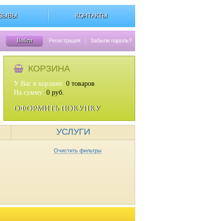
ЗЫВЫ
КОНТАКТЫ
Войти
Регистрация
|
Забыли пароль?
КОРЗИНА
У Вас в корзине:
0
товаров
На сумму:
0
руб.
ОФОРМИТЬ ПОКУПКУ
УСЛУГИ
Очистить фильтры