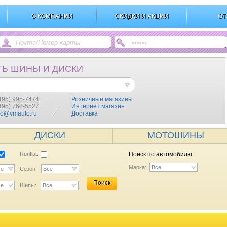
О КОМПАНИИ
СКИДКИ И АКЦИИ
ОТ
ТЬ ШИНЫ И ДИСКИ
495) 995-7474
Розничные магазины
(495) 768-5527
Интернет магазин
fo@vmauto.ru
Доставка
ДИСКИ
МОТОШИНЫ
Runflat:
Поиск по автомобилю:
Марка:
Все
се
Сезон:
Все
Поиск
се
Шипы:
Все