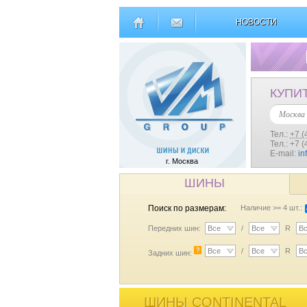
НОВОСТИ
КУПИ
Москва
Тел.:
+7 (
Тел.: +7 
E-mail:
in
г. Москва
ШИНЫ
Поиск по размерам:
Наличие >= 4 шт.:
Передних шин:
Все
/
Все
R
В
?
Все
/
Все
R
В
Задних шин:
ШИНЫ CONTINENTAL