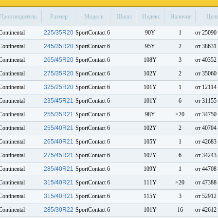
Производитель
Размер
Модель
Шипы
Индекс
Наличие
Цен
Continental
225/35R20
SportContact 6
90Y
1
от 25090 
Continental
245/35R20
SportContact 6
95Y
2
от 38631 
Continental
265/45R20
SportContact 6
108Y
3
от 40352 
Continental
275/35R20
SportContact 6
102Y
2
от 35060 
Continental
325/25R20
SportContact 6
101Y
1
от 12114 
Continental
235/45R21
SportContact 6
101Y
6
от 31155 
Continental
255/35R21
SportContact 6
98Y
>20
от 34750 
Continental
255/40R21
SportContact 6
102Y
2
от 40704 
Continental
265/40R21
SportContact 6
105Y
1
от 42683 
Continental
275/45R21
SportContact 6
107Y
6
от 34243 
Continental
285/40R21
SportContact 6
109Y
1
от 44708 
Continental
315/40R21
SportContact 6
111Y
>20
от 47388 
Continental
315/40R21
SportContact 6
115Y
3
от 52912 
Continental
285/30R22
SportContact 6
101Y
16
от 42612 