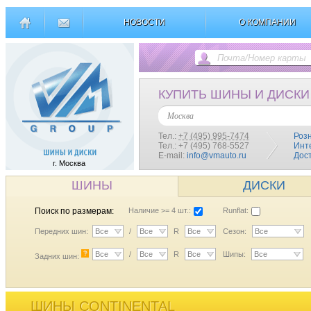
НОВОСТИ
О КОМПАНИИ
КУПИТЬ ШИНЫ И ДИСКИ
Москва
Тел.:
+7 (495) 995-7474
Роз
Тел.: +7 (495) 768-5527
Инт
E-mail:
info@vmauto.ru
Дос
г. Москва
ШИНЫ
ДИСКИ
Поиск по размерам:
Наличие >= 4 шт.:
Runflat:
Передних шин:
Все
/
Все
R
Все
Сезон:
Все
?
Все
/
Все
R
Все
Шипы:
Все
Задних шин:
ШИНЫ CONTINENTAL