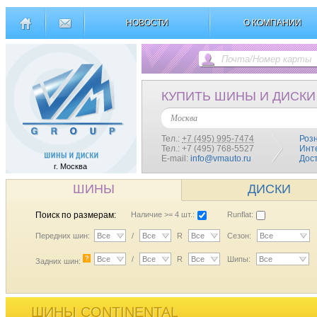
НОВОСТИ
О КОМПАНИИ
КУПИТЬ ШИНЫ И ДИСКИ
Москва
Тел.:
+7 (495) 995-7474
Роз
Тел.: +7 (495) 768-5527
Инт
E-mail:
info@vmauto.ru
Дос
г. Москва
ШИНЫ
ДИСКИ
Поиск по размерам:
Наличие >= 4 шт.:
Runflat:
Передних шин:
Все
/
Все
R
Все
Сезон:
Все
?
Все
/
Все
R
Все
Шипы:
Все
Задних шин:
ШИНЫ CONTINENTAL