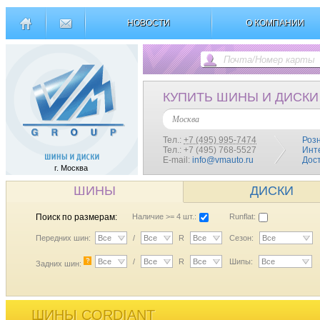
НОВОСТИ
О КОМПАНИИ
КУПИТЬ ШИНЫ И ДИСКИ
Москва
Тел.:
+7 (495) 995-7474
Роз
Тел.: +7 (495) 768-5527
Инт
E-mail:
info@vmauto.ru
Дос
г. Москва
ШИНЫ
ДИСКИ
Поиск по размерам:
Наличие >= 4 шт.:
Runflat:
Передних шин:
Все
/
Все
R
Все
Сезон:
Все
?
Все
/
Все
R
Все
Шипы:
Все
Задних шин:
ШИНЫ CORDIANT