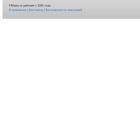
VMauto.ru работает с 2005 года.
О компании
|
Контакты
|
Безопасность платежей