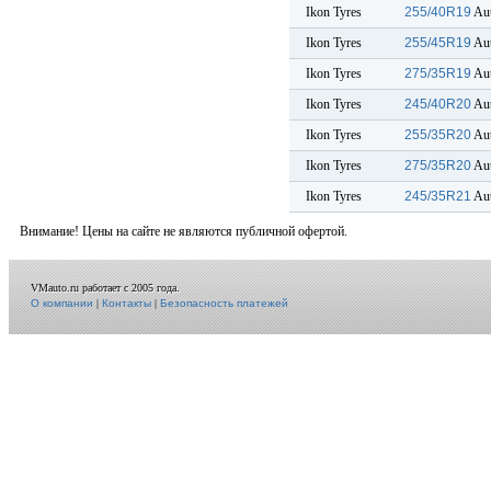
Ikon Tyres
255/40R19
Aut
Ikon Tyres
255/45R19
Aut
Ikon Tyres
275/35R19
Aut
Ikon Tyres
245/40R20
Aut
Ikon Tyres
255/35R20
Aut
Ikon Tyres
275/35R20
Aut
Ikon Tyres
245/35R21
Aut
Внимание! Цены на сайте не являются публичной офертой.
VMauto.ru работает с 2005 года.
О компании
|
Контакты
|
Безопасность платежей