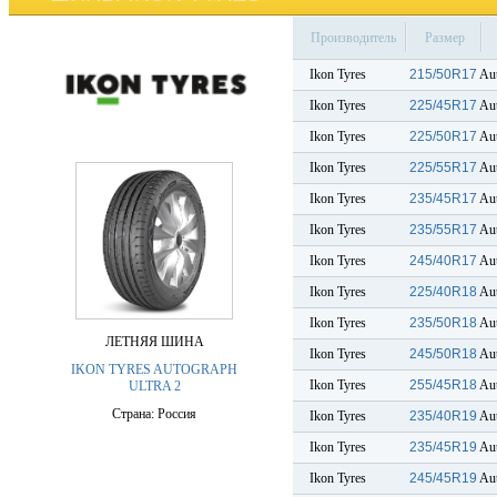
Производитель
Размер
Ikon Tyres
215/50R17
Aut
Ikon Tyres
225/45R17
Aut
Ikon Tyres
225/50R17
Aut
Ikon Tyres
225/55R17
Aut
Ikon Tyres
235/45R17
Aut
Ikon Tyres
235/55R17
Aut
Ikon Tyres
245/40R17
Aut
Ikon Tyres
225/40R18
Aut
Ikon Tyres
235/50R18
Aut
ЛЕТНЯЯ ШИНА
Ikon Tyres
245/50R18
Aut
IKON TYRES AUTOGRAPH
Ikon Tyres
255/45R18
Aut
ULTRA 2
Страна: Россия
Ikon Tyres
235/40R19
Aut
Ikon Tyres
235/45R19
Aut
Ikon Tyres
245/45R19
Aut