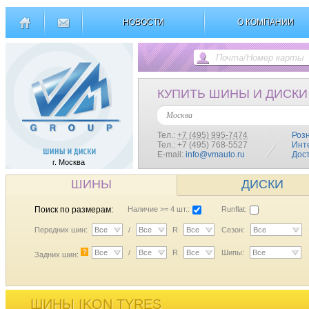
НОВОСТИ
О КОМПАНИИ
КУПИТЬ ШИНЫ И ДИСКИ
Москва
Тел.:
+7 (495) 995-7474
Роз
Тел.: +7 (495) 768-5527
Инт
E-mail:
info@vmauto.ru
Дос
г. Москва
ШИНЫ
ДИСКИ
Поиск по размерам:
Наличие >= 4 шт.:
Runflat:
Передних шин:
Все
/
Все
R
Все
Сезон:
Все
?
Все
/
Все
R
Все
Шипы:
Все
Задних шин:
ШИНЫ IKON TYRES