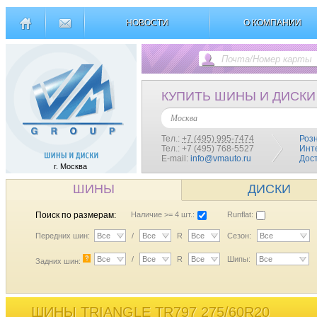
НОВОСТИ
О КОМПАНИИ
КУПИТЬ ШИНЫ И ДИСКИ
Москва
Тел.:
+7 (495) 995-7474
Роз
Тел.: +7 (495) 768-5527
Инт
E-mail:
info@vmauto.ru
Дос
г. Москва
ШИНЫ
ДИСКИ
Поиск по размерам:
Наличие >= 4 шт.:
Runflat:
Передних шин:
Все
/
Все
R
Все
Сезон:
Все
?
Все
/
Все
R
Все
Шипы:
Все
Задних шин:
ШИНЫ TRIANGLE TR797 275/60R20