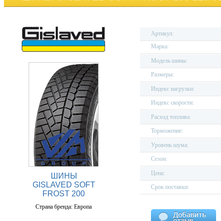
Артикул:
Марка:
Модель шины:
Размеры:
Индекс нагрузки:
Индекс скорости:
Расход топлива:
Торможение:
Уровень шума:
Сезон:
Цена:
ШИНЫ
GISLAVED SOFT
Срок поставки:
FROST 200
Страна бренда: Европа