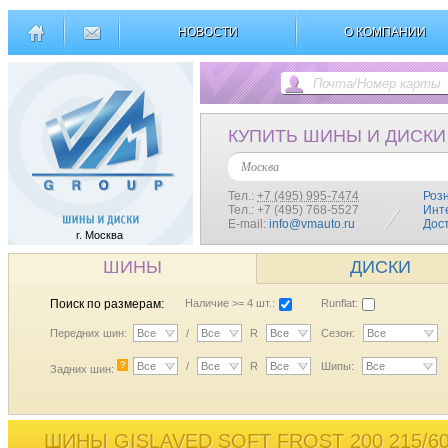
НОВОСТИ
О КОМПАНИИ
КУПИТЬ ШИНЫ И ДИСКИ
Москва
Тел.:
+7 (495) 995-7474
Роз
Тел.: +7 (495) 768-5527
Инт
E-mail:
info@vmauto.ru
Дос
г. Москва
ШИНЫ
ДИСКИ
Поиск по размерам:
Наличие >= 4 шт.:
Runflat:
Передних шин:
Все
/
Все
R
Все
Сезон:
Все
?
Все
/
Все
R
Все
Шипы:
Все
Задних шин:
ШИНЫ GISLAVED SOFT FROST 200 215/6