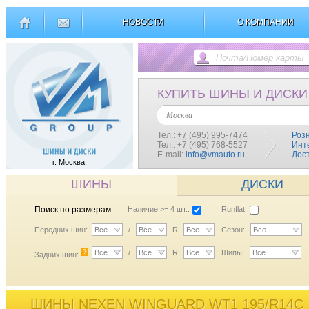
НОВОСТИ
О КОМПАНИИ
КУПИТЬ ШИНЫ И ДИСКИ
Москва
Тел.:
+7 (495) 995-7474
Роз
Тел.: +7 (495) 768-5527
Инт
E-mail:
info@vmauto.ru
Дос
г. Москва
ШИНЫ
ДИСКИ
Поиск по размерам:
Наличие >= 4 шт.:
Runflat:
Передних шин:
Все
/
Все
R
Все
Сезон:
Все
?
Все
/
Все
R
Все
Шипы:
Все
Задних шин:
ШИНЫ NEXEN WINGUARD WT1 195/R14C