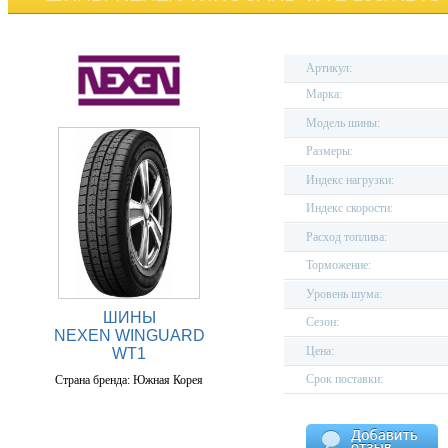
Артикул:
Марка:
Модель шины:
Размеры:
Индекс нагрузки:
Индекс скорости:
Расход топлива:
Торможение:
Уровень шума:
ШИНЫ
Сезон:
NEXEN WINGUARD
Цена:
WT1
Срок поставки:
Страна бренда: Южная Корея