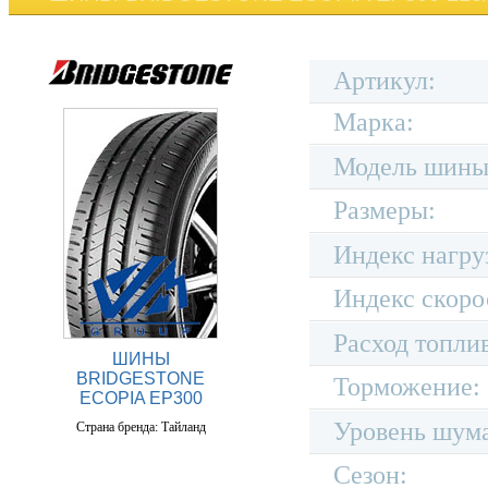
Артикул:
Марка:
Модель шины
Размеры:
Индекс нагру
Индекс скоро
Расход топли
ШИНЫ
BRIDGESTONE
Торможение:
ECOPIA EP300
Уровень шум
Страна бренда: Тайланд
Сезон: