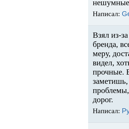
нешумные 
Написал:
G
Взял из-за
бренда, вс
меру, дос
видел, хо
прочные. 
заметишь, 
проблемы,
дорог.
Написал:
Р