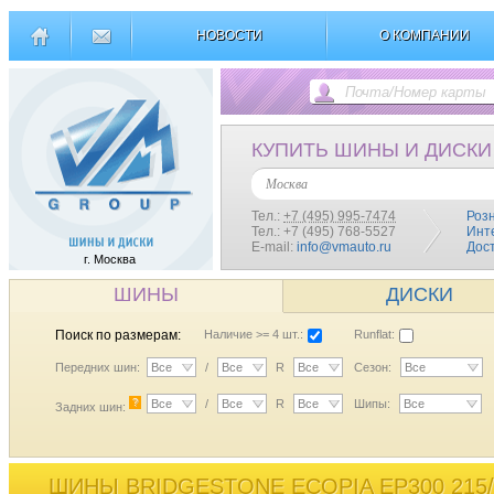
НОВОСТИ
О КОМПАНИИ
КУПИТЬ ШИНЫ И ДИСКИ
Москва
Тел.:
+7 (495) 995-7474
Роз
Тел.: +7 (495) 768-5527
Инт
E-mail:
info@vmauto.ru
Дос
г. Москва
ШИНЫ
ДИСКИ
Поиск по размерам:
Наличие >= 4 шт.:
Runflat:
Передних шин:
Все
/
Все
R
Все
Сезон:
Все
?
Все
/
Все
R
Все
Шипы:
Все
Задних шин:
ШИНЫ BRIDGESTONE ECOPIA EP300 215/