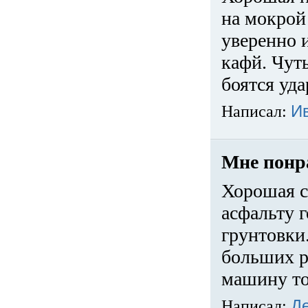
на мокрой
уверенно 
кафй. Чуть
боятся уда
Написал:
И
Мне понр
Хорошая с
асфальту г
грунтовки.
больших ра
машину то
Написал:
Д