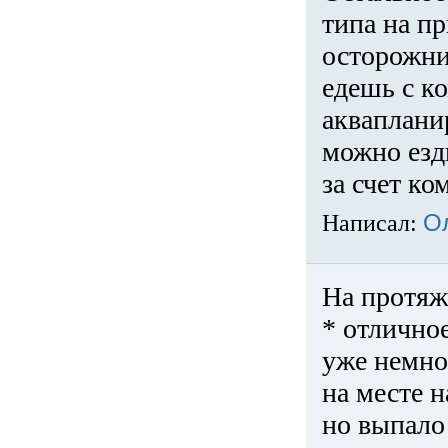
типа на пр
осторожни
едешь с к
акваплани
можно езди
за счет ко
Написал:
О
На протяж
* отличное
уже немно
на месте 
но выпало 