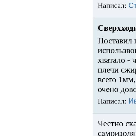
Написал:
С
Сверхход
Поставил 
использвов
хватало -
плечи сжи
всего 1мм,
очено дов
Написал:
И
Честно ска
самоизоля