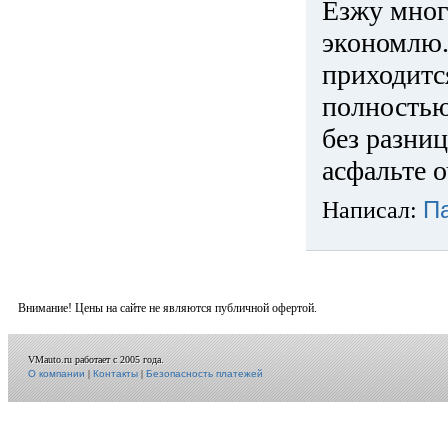
Езжу много
экономлю.
приходится
полностью
без разниц
асфальте о
Написал:
П
Внимание! Цены на сайте не являются публичной офертой.
VMauto.ru работает с 2005 года.
О компании
|
Контакты
|
Безопасность платежей