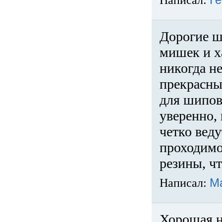
Написал:
Ге
Дорогие ш
мишек и х
никогда не
прекрасны
для шипов
уверенно,
четко веду
проходимо
резины, ч
Написал:
М
Хорошая н