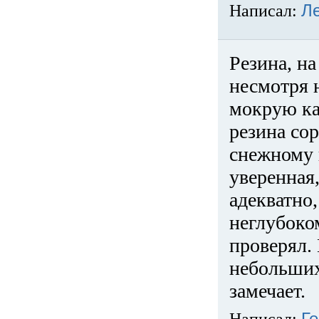
Написал:
Л
Резина, на
несмотря 
мокрую ка
резина сор
снежному 
уверенная
адекватно,
неглубоко
проверял. 
небольших
замечает.