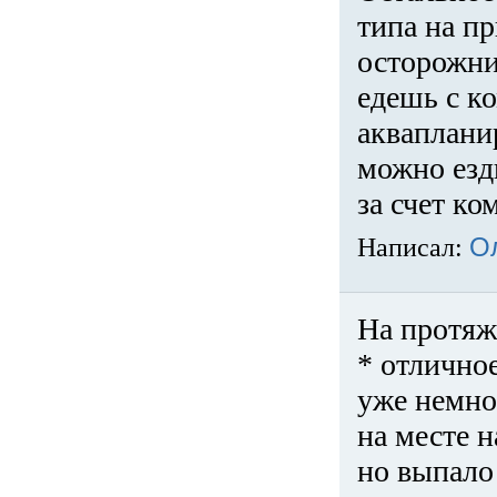
типа на пр
осторожни
едешь с к
акваплани
можно езди
за счет ко
Написал:
О
На протяж
* отличное
уже немно
на месте 
но выпало 