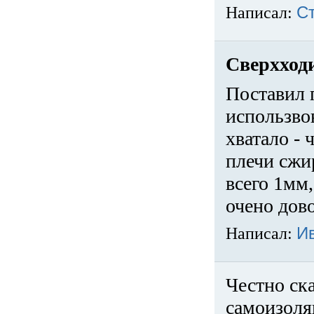
Написал:
С
Сверхход
Поставил 
использвов
хватало -
плечи сжи
всего 1мм,
очено дов
Написал:
И
Честно ска
самоизоля