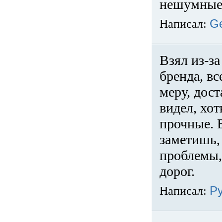
нешумные 
Написал:
G
Взял из-за
бренда, вс
меру, дос
видел, хо
прочные. 
заметишь, 
проблемы,
дорог.
Написал:
Р