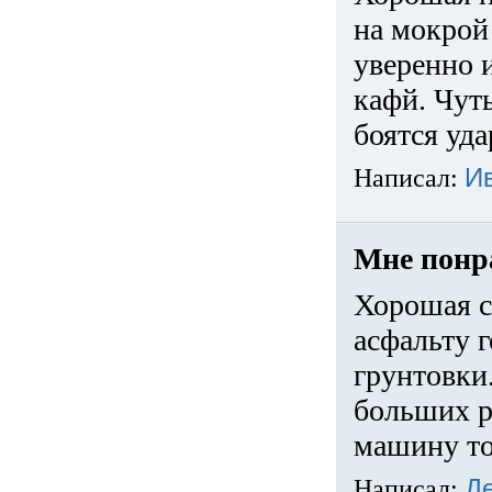
на мокрой
уверенно 
кафй. Чуть
боятся уда
Написал:
И
Мне понр
Хорошая с
асфальту г
грунтовки.
больших ра
машину то
Написал:
Д