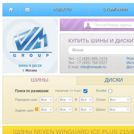
НОВОСТИ
О КОМПАНИИ
КУПИТЬ ШИНЫ И ДИСКИ
Москва
Тел.:
+7 (495) 995-7474
Роз
Тел.: +7 (495) 768-5527
Инт
E-mail:
info@vmauto.ru
Дос
г. Москва
ШИНЫ
ДИСКИ
Поиск по размерам:
Наличие >= 4 шт.:
Runflat:
Передних шин:
Все
/
Все
R
Все
Сезон:
Все
?
Все
/
Все
R
Все
Шипы:
Все
Задних шин:
ШИНЫ NEXEN WINGUARD ICE PLUS 215/