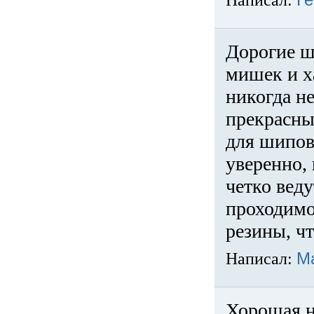
Написал:
Ге
Дорогие ш
мишек и х
никогда не
прекрасны
для шипов
уверенно,
четко веду
проходимо
резины, ч
Написал:
М
Хорошая н