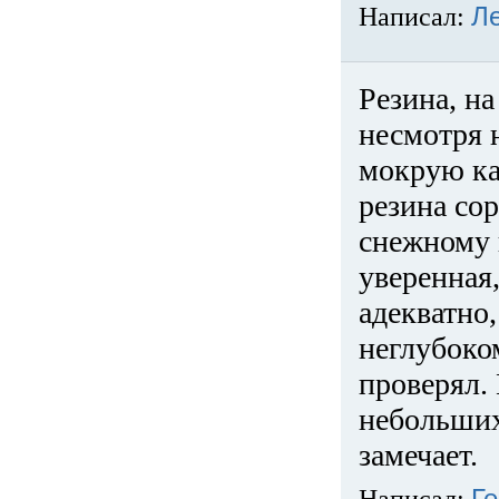
Написал:
Л
Резина, на
несмотря 
мокрую ка
резина сор
снежному 
уверенная
адекватно,
неглубоко
проверял. 
небольших
замечает.