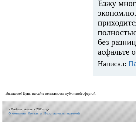
Езжу много
экономлю.
приходится
полностью
без разниц
асфальте о
Написал:
П
Внимание! Цены на сайте не являются публичной офертой.
VMauto.ru работает с 2005 года.
О компании
|
Контакты
|
Безопасность платежей