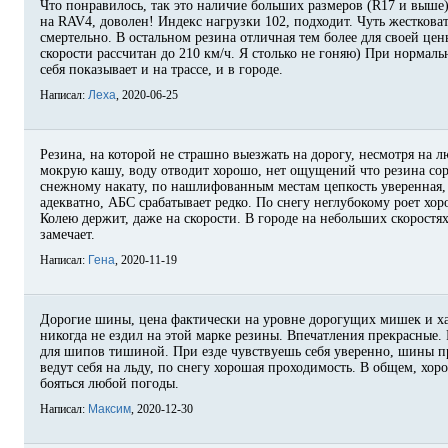
Что понравилось, так это наличие больших размеров (R17 и выше
на RAV4, доволен! Индекс нагрузки 102, подходит. Чуть жестковат
смертельно. В остальном резина отличная тем более для своей цены
скорости рассчитан до 210 км/ч. Я столько не гоняю) При нормал
себя показывает и на трассе, и в городе.
Написал:
Леха
, 2020-06-25
Резина, на которой не страшно выезжать на дорогу, несмотря на 
мокрую кашу, воду отводит хорошо, нет ощущений что резина сор
снежному накату, по нашлифованным местам цепкость уверенная,
адекватно, АБС срабатывает редко. По снегу неглубокому роет хо
Колею держит, даже на скорости. В городе на небольших скоростя
замечает.
Написал:
Гена
, 2020-11-19
Дорогие шины, цена фактически на уровне дорогущих мишек и ха
никогда не ездил на этой марке резины. Впечатления прекрасные.
для шипов тишиной. При езде чувствуешь себя уверенно, шины пр
ведут себя на льду, по снегу хорошая проходимость. В общем, хо
бояться любой погоды.
Написал:
Максим
, 2020-12-30