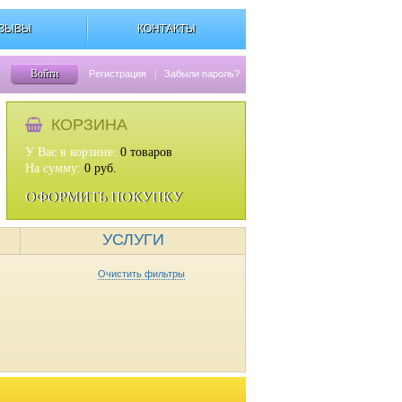
ЗЫВЫ
КОНТАКТЫ
Войти
Регистрация
|
Забыли пароль?
КОРЗИНА
У Вас в корзине:
0
товаров
На сумму:
0
руб.
ОФОРМИТЬ ПОКУПКУ
УСЛУГИ
Очистить фильтры