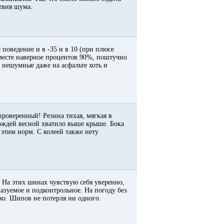
ствия шума.
 поведение и в -35 и в 10 (при плюсе
месте наверное процентов 90%, поштучно
 * нешумные даже на асфальте хоть и
 проверенный! Резина тихая, мягкая в
дождей весной хватило выше крыше. Бока
этим норм. С колеей также нету
 На этих шинах чувствую себя уверенно,
казуемое и подконтрольное. На погоду без
тихо. Шипов не потерля ни одного.