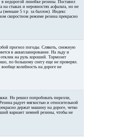
) в недорогой линейке резины. Поставил
а на стыках и неровностях асфальта, но не
 (меньше 5 т.р. за баллон). Индекс
ьном скоростном режиме резина прекрасно
любой прогноз погоды. Слякоть, снежную
вется в аквапланирование. На льду и
 отклик на руль хороший. Тормозит
рошо, по большому снегу еще не проверял.
х вообще колейность на дороге не
кки. Но решил попробовать пирелли,
 Резина радует мягкостью и относительной
екрасно держат машину на дороге, четко
роший вариант зимней резины, чтобы не