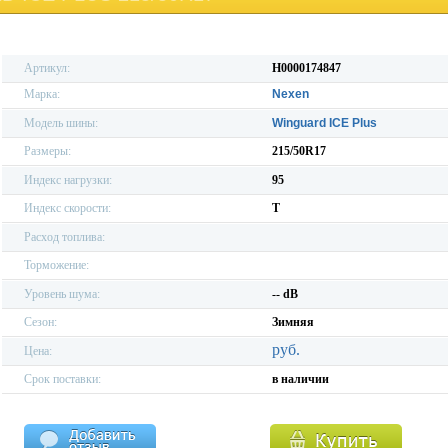
Артикул:
H0000174847
Марка:
Nexen
Модель шины:
Winguard ICE Plus
Размеры:
215/50R17
Индекс нагрузки:
95
Индекс скорости:
T
Расход топлива:
Торможение:
Уровень шума:
-- dB
Сезон:
Зимняя
руб.
Цена:
Срок поставки:
в наличии