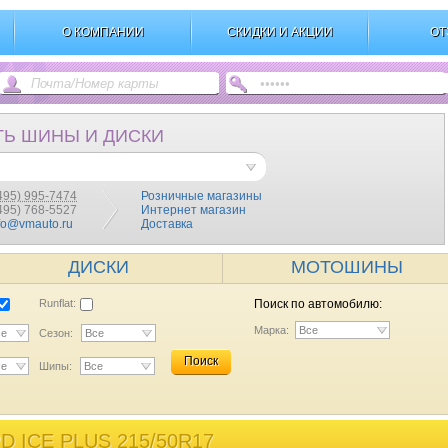
О КОМПАНИИ
СКИДКИ И АКЦИИ
ОТ
ТЬ ШИНЫ И ДИСКИ
495) 995-7474
Розничные магазины
(495) 768-5527
Интернет магазин
fo@vmauto.ru
Доставка
ДИСКИ
МОТОШИНЫ
Runflat:
Поиск по автомобилю:
Марка:
Все
се
Сезон:
Все
Поиск
се
Шипы:
Все
ICE PLUS 215/50R17