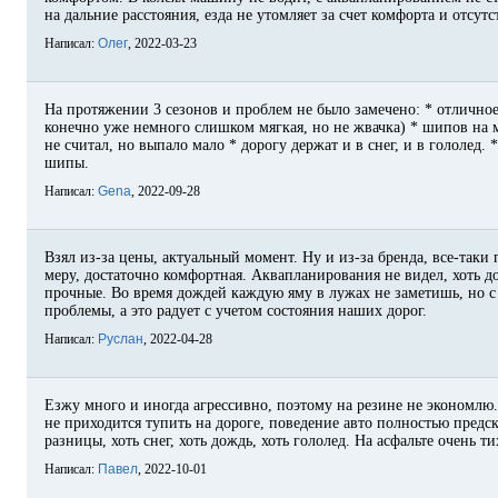
на дальние расстояния, езда не утомляет за счет комфорта и отсут
Написал:
Олег
, 2022-03-23
На протяжении 3 сезонов и проблем не было замечено: * отличное
конечно уже немного слишком мягкая, но не жвачка) * шипов на 
не считал, но выпало мало * дорогу держат и в снег, и в гололед.
шипы.
Написал:
Gena
, 2022-09-28
Взял из-за цены, актуальный момент. Ну и из-за бренда, все-таки
меру, достаточно комфортная. Аквапланирования не видел, хоть 
прочные. Во время дождей каждую яму в лужах не заметишь, но с 
проблемы, а это радует с учетом состояния наших дорог.
Написал:
Руслан
, 2022-04-28
Езжу много и иногда агрессивно, поэтому на резине не экономлю.
не приходится тупить на дороге, поведение авто полностью предс
разницы, хоть снег, хоть дождь, хоть гололед. На асфальте очень 
Написал:
Павел
, 2022-10-01