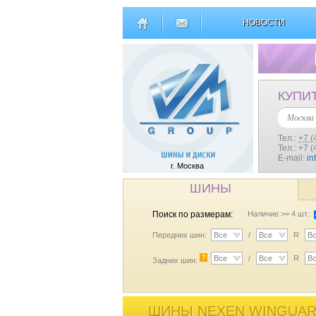
НОВОСТИ
КУПИ
Москва
Тел.:
+7 (
Тел.: +7 
E-mail:
in
г. Москва
ШИНЫ
Поиск по размерам:
Наличие >= 4 шт.:
Передних шин:
Все
/
Все
R
В
?
Все
/
Все
R
В
Задних шин:
ШИНЫ NEXEN WINGUARD 