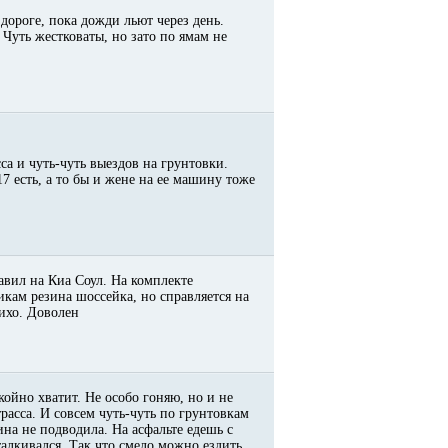
дороге, пока дожди льют через день.
 Чуть жестковаты, но зато по ямам не
са и чуть-чуть выездов на грунтовки.
7 есть, а то бы и жене на ее машину тоже
авил на Киа Соул. На комплекте
икам резина шоссейка, но справляется на
тихо. Доволен
койно хватит. Не особо гоняю, но и не
расса. И совсем чуть-чуть по грунтовкам
на не подводила. На асфальте едешь с
алкивался. Так что смело можно ездить