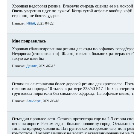
Хорошая недорогая резина. Впервую очередь оценил ее на мокрой 
Очень уверенно идут по лужам! Когда сухой асфальт вообще кафй.
страшно, не боятся ударов.
Написал:
Иван
, 2021-04-22
Мне понравилась
Хорошая сбалансированная резина для езды по асфальту город/трас
Недорогая (относительно). Жалко, только в больших размерах от r1
такую же взял бы
Написал:
Денис
, 2021-07-15
Отличная альтернатива более дорогой резине для кроссовера. Пост
сэкономил порядка 10 тысяч в размере 225/50 R17. По характерист
грунтовках норм если без сложного оффроад. На асфальте мягко, 
Написал:
Альберт
, 2021-08-18
Отъездил прошлое лето. Остатка протектора еще на 2-3 сезона спо
пенс на дороге. Режим езды - больше половину город. Остальное т
типа на природу съездить. На грунтовках осторожничаю, но и рези
комфортом. В колеях машину не водит, с аквапланированием не ст