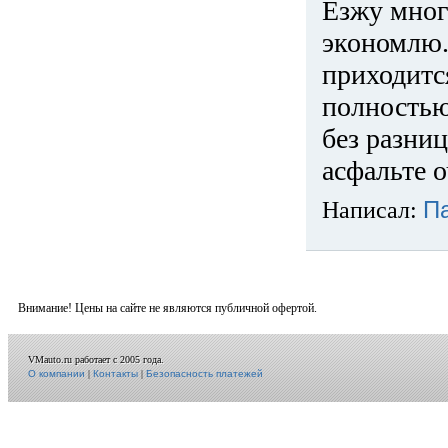
Езжу много
экономлю.
приходится
полностью
без разниц
асфальте о
Написал:
П
Внимание! Цены на сайте не являются публичной офертой.
VMauto.ru работает с 2005 года.
О компании
|
Контакты
|
Безопасность платежей