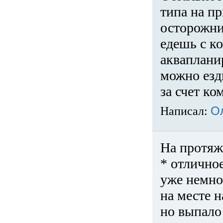
типа на пр
осторожни
едешь с к
акваплани
можно езди
за счет ко
Написал:
О
На протяж
* отличное
уже немно
на месте 
но выпало 