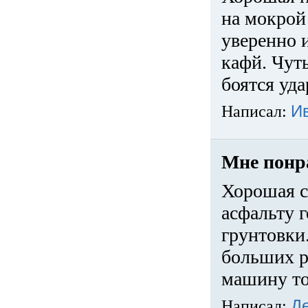
на мокрой
уверенно 
кафй. Чуть
боятся уда
Написал:
И
Мне понр
Хорошая с
асфальту г
грунтовки.
больших ра
машину то
Написал:
Д