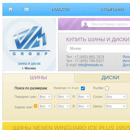
НОВОСТИ
О КОМПАНИИ
КУПИТЬ ШИНЫ И ДИСКИ
Москва
Тел.:
+7 (495) 995-7474
Роз
Тел.: +7 (495) 768-5527
Инт
E-mail:
info@vmauto.ru
Дос
г. Москва
ШИНЫ
ДИСКИ
Поиск по размерам:
Наличие >= 4 шт.:
Runflat:
Передних шин:
Все
/
Все
R
Все
Сезон:
Все
?
Все
/
Все
R
Все
Шипы:
Все
Задних шин:
ШИНЫ NEXEN WINGUARD ICE PLUS 195/