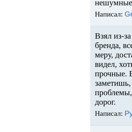
нешумные 
Написал:
G
Взял из-за
бренда, вс
меру, дос
видел, хо
прочные. 
заметишь, 
проблемы,
дорог.
Написал:
Р