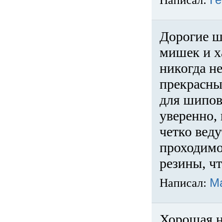
Написал:
Ге
Дорогие ш
мишек и х
никогда не
прекрасны
для шипов
уверенно,
четко веду
проходимо
резины, ч
Написал:
М
Хорошая н