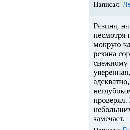
Написал:
Л
Резина, на
несмотря 
мокрую ка
резина сор
снежному 
уверенная
адекватно,
неглубоко
проверял. 
небольших
замечает.