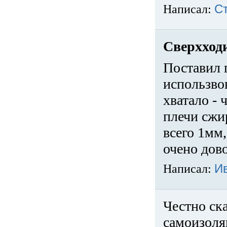
Написал:
С
Сверхход
Поставил 
использвов
хватало -
плечи сжи
всего 1мм,
очено дов
Написал:
И
Честно ска
самоизоля