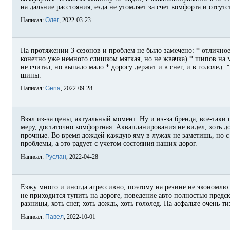
на дальние расстояния, езда не утомляет за счет комфорта и отсут
Написал:
Олег
, 2022-03-23
На протяжении 3 сезонов и проблем не было замечено: * отличное
конечно уже немного слишком мягкая, но не жвачка) * шипов на 
не считал, но выпало мало * дорогу держат и в снег, и в гололед.
шипы.
Написал:
Gena
, 2022-09-28
Взял из-за цены, актуальный момент. Ну и из-за бренда, все-таки
меру, достаточно комфортная. Аквапланирования не видел, хоть 
прочные. Во время дождей каждую яму в лужах не заметишь, но с 
проблемы, а это радует с учетом состояния наших дорог.
Написал:
Руслан
, 2022-04-28
Езжу много и иногда агрессивно, поэтому на резине не экономлю.
не приходится тупить на дороге, поведение авто полностью предс
разницы, хоть снег, хоть дождь, хоть гололед. На асфальте очень 
Написал:
Павел
, 2022-10-01