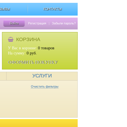
ЗЫВЫ
КОНТАКТЫ
Войти
Регистрация
|
Забыли пароль?
КОРЗИНА
У Вас в корзине:
0
товаров
На сумму:
0
руб.
ОФОРМИТЬ ПОКУПКУ
УСЛУГИ
Очистить фильтры