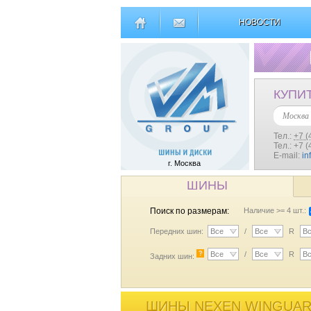
НОВОСТИ
КУПИ
Москва
Тел.:
+7 (
Тел.: +7 
E-mail:
in
г. Москва
ШИНЫ
Поиск по размерам:
Наличие >= 4 шт.:
Передних шин:
Все
/
Все
R
В
?
Все
/
Все
R
В
Задних шин:
ШИНЫ NEXEN WINGUARD 