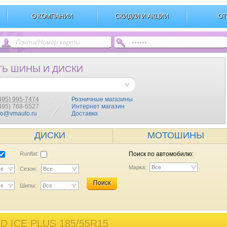
О КОМПАНИИ
СКИДКИ И АКЦИИ
ОТ
ТЬ ШИНЫ И ДИСКИ
495) 995-7474
Розничные магазины
(495) 768-5527
Интернет магазин
fo@vmauto.ru
Доставка
ДИСКИ
МОТОШИНЫ
Runflat:
Поиск по автомобилю:
Марка:
Все
се
Сезон:
Все
Поиск
се
Шипы:
Все
ICE PLUS 185/55R15