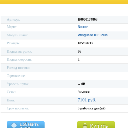
Артикул:
H0000174863
Марка:
Nexen
Модель шины:
Winguard ICE Plus
Размеры:
185/55R15
Индекс нагрузки:
86
Индекс скорости:
T
Расход топлива:
Торможение:
Уровень шума:
-- dB
Сезон:
Зимняя
7101 руб.
Цена:
Срок поставки:
5 рабочих дня(ей)