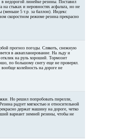
) в недорогой линейке резины. Поставил
а на стыках и неровностях асфальта, но не
 (меньше 5 т.р. за баллон). Индекс
ьном скоростном режиме резина прекрасно
любой прогноз погоды. Слякоть, снежную
вется в аквапланирование. На льду и
 отклик на руль хороший. Тормозит
рошо, по большому снегу еще не проверял.
х вообще колейность на дороге не
кки. Но решил попробовать пирелли,
 Резина радует мягкостью и относительной
екрасно держат машину на дороге, четко
роший вариант зимней резины, чтобы не