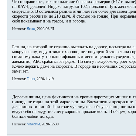
Что понравилось, так это наличие больших размеров (R17 и выше
на RAV4, доволен! Индекс нагрузки 102, подходит. Чуть жестковат
смертельно. В остальном резина отличная тем более для своей цены
скорости рассчитан до 210 км/ч. Я столько не гоняю) При нормал
себя показывает и на трассе, и в городе.
Написал:
Леха
, 2020-06-25
Резина, на которой не страшно выезжать на дорогу, несмотря на 
мокрую кашу, воду отводит хорошо, нет ощущений что резина сор
снежному накату, по нашлифованным местам цепкость уверенная,
адекватно, АБС срабатывает редко. По снегу неглубокому роет хо
Колею держит, даже на скорости. В городе на небольших скоростя
замечает.
Написал:
Гена
, 2020-11-19
Дорогие шины, цена фактически на уровне дорогущих мишек и ха
никогда не ездил на этой марке резины. Впечатления прекрасные.
для шипов тишиной. При езде чувствуешь себя уверенно, шины пр
ведут себя на льду, по снегу хорошая проходимость. В общем, хо
бояться любой погоды.
Написал:
Максим
, 2020-12-30