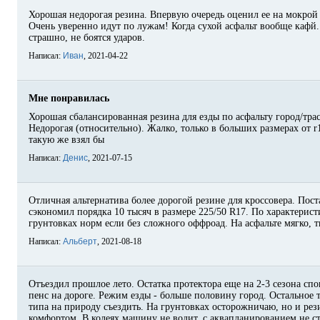
Хорошая недорогая резина. Впервую очередь оценил ее на мокрой 
Очень уверенно идут по лужам! Когда сухой асфальт вообще кафй.
страшно, не боятся ударов.
Написал:
Иван
, 2021-04-22
Мне понравилась
Хорошая сбалансированная резина для езды по асфальту город/трас
Недорогая (относительно). Жалко, только в больших размерах от r1
такую же взял бы
Написал:
Денис
, 2021-07-15
Отличная альтернатива более дорогой резине для кроссовера. Пост
сэкономил порядка 10 тысяч в размере 225/50 R17. По характерист
грунтовках норм если без сложного оффроад. На асфальте мягко, 
Написал:
Альберт
, 2021-08-18
Отъездил прошлое лето. Остатка протектора еще на 2-3 сезона спо
пенс на дороге. Режим езды - больше половину город. Остальное т
типа на природу съездить. На грунтовках осторожничаю, но и рези
комфортом. В колеях машину не водит, с аквапланированием не ст