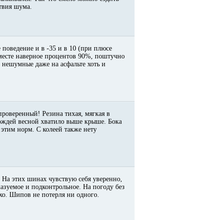
ствия шума.
 поведение и в -35 и в 10 (при плюсе
месте наверное процентов 90%, поштучно
 * нешумные даже на асфальте хоть и
 проверенный! Резина тихая, мягкая в
дождей весной хватило выше крыше. Бока
этим норм. С колеей также нету
 На этих шинах чувствую себя уверенно,
казуемое и подконтрольное. На погоду без
тихо. Шипов не потерля ни одного.