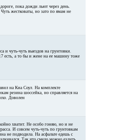
дороге, пока дожди льют через день.
 Чуть жестковаты, но зато по ямам не
са и чуть-чуть выездов на грунтовки.
7 есть, а то бы и жене на ее машину тоже
авил на Киа Соул. На комплекте
икам резина шоссейка, но справляется на
тихо. Доволен
койно хватит. Не особо гоняю, но и не
расса. И совсем чуть-чуть по грунтовкам
на не подводила. На асфальте едешь с
алкивался. Так что смело можно ездить