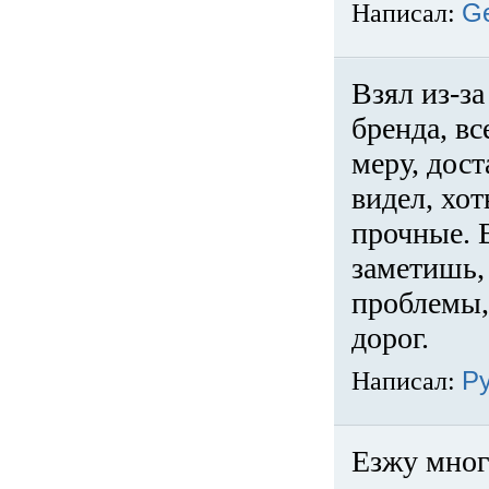
Написал:
G
Взял из-за
бренда, вс
меру, дос
видел, хо
прочные. 
заметишь, 
проблемы,
дорог.
Написал:
Р
Езжу много