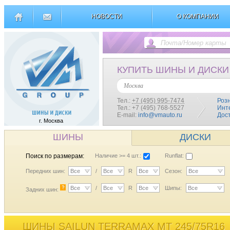
НОВОСТИ
О КОМПАНИИ
КУПИТЬ ШИНЫ И ДИСКИ
Москва
Тел.:
+7 (495) 995-7474
Роз
Тел.: +7 (495) 768-5527
Инт
E-mail:
info@vmauto.ru
Дос
г. Москва
ШИНЫ
ДИСКИ
Поиск по размерам:
Наличие >= 4 шт.:
Runflat:
Передних шин:
Все
/
Все
R
Все
Сезон:
Все
?
Все
/
Все
R
Все
Шипы:
Все
Задних шин:
ШИНЫ SAILUN TERRAMAX MT 245/75R16