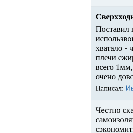
Сверхход
Поставил 
использвов
хватало -
плечи сжи
всего 1мм,
очено дов
Написал:
И
Честно ска
самоизоля
сэкономит