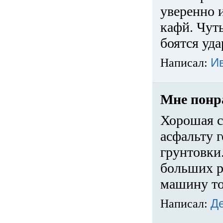
уверенно 
кафй. Чуть
боятся уда
Написал:
И
Мне понр
Хорошая с
асфальту г
грунтовки.
больших ра
машину то
Написал:
Д