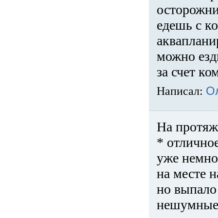
осторожни
едешь с к
акваплани
можно езди
за счет ко
Написал:
О
На протяж
* отличное
уже немно
на месте 
но выпало 
нешумные 