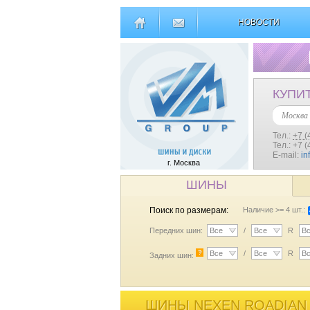
НОВОСТИ
КУПИ
Москва
Тел.:
+7 (
Тел.: +7 
E-mail:
in
г. Москва
ШИНЫ
Поиск по размерам:
Наличие >= 4 шт.:
Передних шин:
Все
/
Все
R
В
?
Все
/
Все
R
В
Задних шин:
ШИНЫ NEXEN ROADIAN A