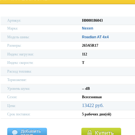
Артикул:
H0000186043
Марка:
Nexen
Модель шины:
Roadian AT 4x4
Размеры:
265/65R17
Индекс нагрузки:
112
Индекс скорости:
T
Расход топлива:
Торможение:
Уровень шума:
-- dB
Сезон:
Всесезонная
13422 руб.
Цена:
Срок поставки:
5 рабочих дня(ей)