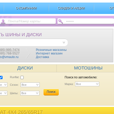
О КОМПАНИИ
СКИДКИ И АКЦИИ
ОТ
ТЬ ШИНЫ И ДИСКИ
495) 995-7474
Розничные магазины
(495) 768-5527
Интернет магазин
fo@vmauto.ru
Доставка
ДИСКИ
МОТОШИНЫ
Runflat:
Поиск по автомобилю:
Марка:
Все
се
Сезон:
Все
Поиск
се
Шипы:
Все
T 4X4 265/65R17