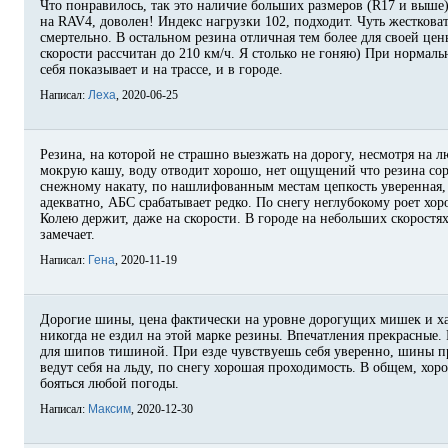
Что понравилось, так это наличие больших размеров (R17 и выше
на RAV4, доволен! Индекс нагрузки 102, подходит. Чуть жестковат
смертельно. В остальном резина отличная тем более для своей цены
скорости рассчитан до 210 км/ч. Я столько не гоняю) При нормал
себя показывает и на трассе, и в городе.
Написал:
Леха
, 2020-06-25
Резина, на которой не страшно выезжать на дорогу, несмотря на 
мокрую кашу, воду отводит хорошо, нет ощущений что резина сор
снежному накату, по нашлифованным местам цепкость уверенная,
адекватно, АБС срабатывает редко. По снегу неглубокому роет хо
Колею держит, даже на скорости. В городе на небольших скоростя
замечает.
Написал:
Гена
, 2020-11-19
Дорогие шины, цена фактически на уровне дорогущих мишек и ха
никогда не ездил на этой марке резины. Впечатления прекрасные.
для шипов тишиной. При езде чувствуешь себя уверенно, шины пр
ведут себя на льду, по снегу хорошая проходимость. В общем, хо
бояться любой погоды.
Написал:
Максим
, 2020-12-30