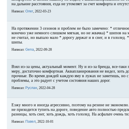
на дальние расстояния, езда не утомляет за счет комфорта и отсут
Написал:
Олег
, 2022-03-23
На протяжении 3 сезонов и проблем не было замечено: * отличное
конечно уже немного слишком мягкая, но не жвачка) * шипов на 
не считал, но выпало мало * дорогу держат и в снег, и в гололед.
шипы.
Написал:
Gena
, 2022-09-28
Взял из-за цены, актуальный момент. Ну и из-за бренда, все-таки
меру, достаточно комфортная. Аквапланирования не видел, хоть 
прочные. Во время дождей каждую яму в лужах не заметишь, но с 
проблемы, а это радует с учетом состояния наших дорог.
Написал:
Руслан
, 2022-04-28
Езжу много и иногда агрессивно, поэтому на резине не экономлю.
не приходится тупить на дороге, поведение авто полностью предс
разницы, хоть снег, хоть дождь, хоть гололед. На асфальте очень 
Написал:
Павел
, 2022-10-01