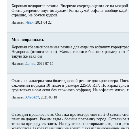
Хорошая недорогая резина. Впервую очередь оценил ее на мокрой 
Очень уверенно идут по лужам! Когда сухой асфальт вообще кафй.
страшно, не боятся ударов.
Написал:
Иван
, 2021-04-22
Мне понравилась
Хорошая сбалансированная резина для езды по асфальту город/трас
Недорогая (относительно). Жалко, только в больших размерах от r1
такую же взял бы
Написал:
Денис
, 2021-07-15
Отличная альтернатива более дорогой резине для кроссовера. Пост
сэкономил порядка 10 тысяч в размере 225/50 R17. По характерист
грунтовках норм если без сложного оффроад. На асфальте мягко, 
Написал:
Альберт
, 2021-08-18
Отъездил прошлое лето. Остатка протектора еще на 2-3 сезона спо
пенс на дороге. Режим езды - больше половину город. Остальное т
типа на природу съездить. На грунтовках осторожничаю, но и рези
комфортом. В колеях машину не водит, с аквапланированием не ст