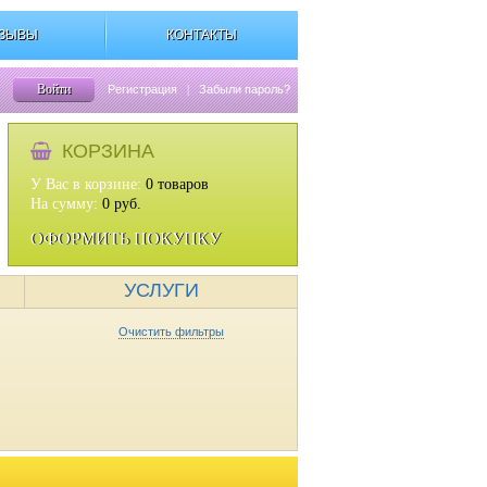
ЗЫВЫ
КОНТАКТЫ
Войти
Регистрация
|
Забыли пароль?
КОРЗИНА
У Вас в корзине:
0
товаров
На сумму:
0
руб.
ОФОРМИТЬ ПОКУПКУ
УСЛУГИ
Очистить фильтры