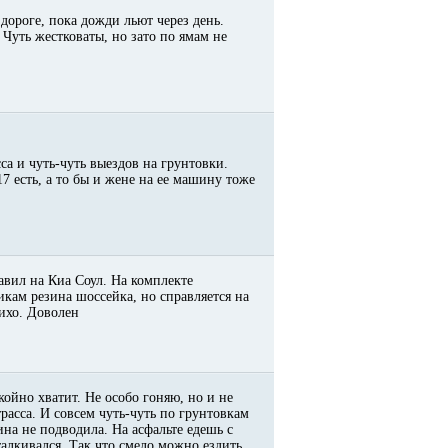
дороге, пока дожди льют через день.
 Чуть жестковаты, но зато по ямам не
са и чуть-чуть выездов на грунтовки.
7 есть, а то бы и жене на ее машину тоже
авил на Киа Соул. На комплекте
икам резина шоссейка, но справляется на
тихо. Доволен
койно хватит. Не особо гоняю, но и не
расса. И совсем чуть-чуть по грунтовкам
на не подводила. На асфальте едешь с
алкивался. Так что смело можно ездить