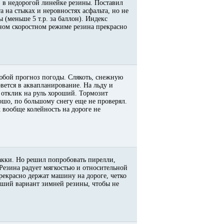
) в недорогой линейке резины. Поставил
а на стыках и неровностях асфальта, но не
 (меньше 5 т.р. за баллон). Индекс
ьном скоростном режиме резина прекрасно
любой прогноз погоды. Слякоть, снежную
вется в аквапланирование. На льду и
 отклик на руль хороший. Тормозит
рошо, по большому снегу еще не проверял.
х вообще колейность на дороге не
кки. Но решил попробовать пирелли,
 Резина радует мягкостью и относительной
екрасно держат машину на дороге, четко
роший вариант зимней резины, чтобы не