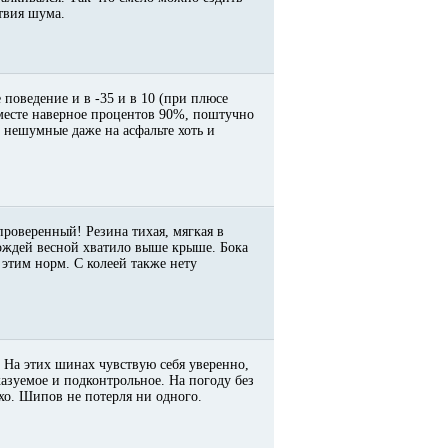
ствия шума.
 поведение и в -35 и в 10 (при плюсе
месте наверное процентов 90%, поштучно
 * нешумные даже на асфальте хоть и
 проверенный! Резина тихая, мягкая в
дождей весной хватило выше крыше. Бока
этим норм. С колеей также нету
 На этих шинах чувствую себя уверенно,
казуемое и подконтрольное. На погоду без
тихо. Шипов не потерля ни одного.