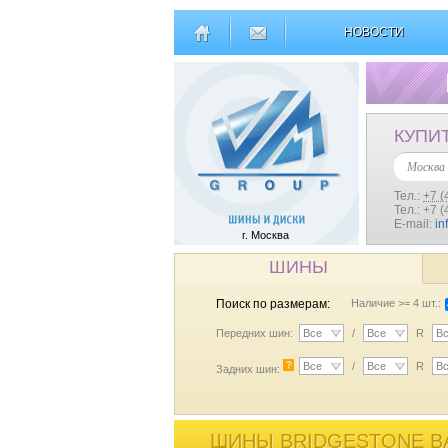
НОВОСТИ
КУПИ
Москва
Тел.:
+7 (
Тел.: +7 
E-mail:
in
г. Москва
ШИНЫ
Поиск по размерам:
Наличие >= 4 шт.:
Передних шин:
Все
/
Все
R
В
?
Все
/
Все
R
В
Задних шин:
ШИНЫ BRIDGESTONE BAT