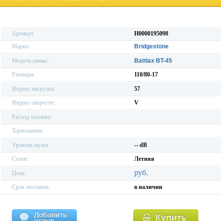
Артикул:
H0000195098
Марка:
Bridgestone
Модель шины:
Battlax BT-45
Размеры:
110/80-17
Индекс нагрузки:
57
Индекс скорости:
V
Расход топлива:
Торможение:
Уровень шума:
-- dB
Сезон:
Летняя
руб.
Цена:
Срок поставки:
в наличии