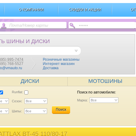
О КОМПАНИИ
СКИДКИ И АКЦИИ
ОТ
ТЬ ШИНЫ И ДИСКИ
495) 995-7474
Розничные магазины
(495) 768-5527
Интернет магазин
fo@vmauto.ru
Доставка
ДИСКИ
МОТОШИНЫ
Runflat:
Поиск по автомобилю:
Марка:
Все
се
Сезон:
Все
Поиск
се
Шипы:
Все
TLAX BT-45 110/80-17