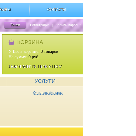
ЗЫВЫ
КОНТАКТЫ
Войти
Регистрация
|
Забыли пароль?
КОРЗИНА
У Вас в корзине:
0
товаров
На сумму:
0
руб.
ОФОРМИТЬ ПОКУПКУ
УСЛУГИ
Очистить фильтры