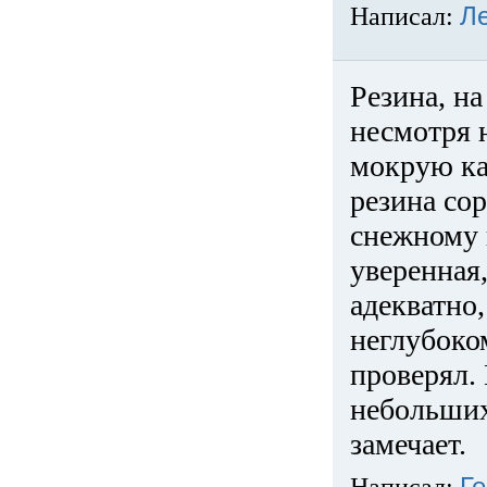
Написал:
Л
Резина, на
несмотря 
мокрую ка
резина сор
снежному 
уверенная
адекватно,
неглубоко
проверял. 
небольших
замечает.