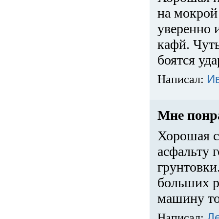
на мокрой
уверенно 
кафй. Чуть
боятся уда
Написал:
И
Мне понр
Хорошая с
асфальту г
грунтовки.
больших ра
машину то
Написал:
Д