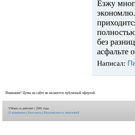
Езжу много
экономлю.
приходится
полностью
без разниц
асфальте о
Написал:
П
Внимание! Цены на сайте не являются публичной офертой.
VMauto.ru работает с 2005 года.
О компании
|
Контакты
|
Безопасность платежей