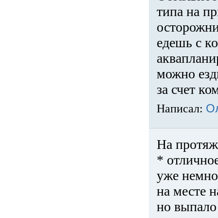
типа на пр
осторожни
едешь с к
акваплани
можно езди
за счет ко
Написал:
О
На протяж
* отличное
уже немно
на месте 
но выпало 