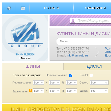
НОВОСТИ
О КОМПАНИИ
КУПИТЬ ШИНЫ И ДИСКИ
Москва
Тел.:
+7 (495) 995-7474
Роз
Тел.: +7 (495) 768-5527
Инт
E-mail:
info@vmauto.ru
Дос
г. Москва
ШИНЫ
ДИСКИ
Поиск по размерам:
Наличие >= 4 шт.:
Runflat:
Передних шин:
Все
/
Все
R
Все
Сезон:
Все
?
Все
/
Все
R
Все
Шипы:
Все
Задних шин:
ШИНЫ BRIDGESTONE BLIZZAK DM-V3 285