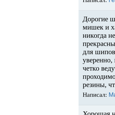
Написал:
Ге
Дорогие ш
мишек и х
никогда не
прекрасны
для шипов
уверенно,
четко веду
проходимо
резины, ч
Написал:
М
Хорошая н