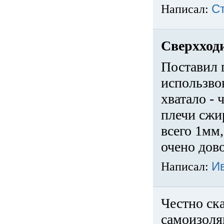
Написал:
С
Сверхход
Поставил 
использвов
хватало -
плечи сжи
всего 1мм,
очено дов
Написал:
И
Честно ска
самоизоля