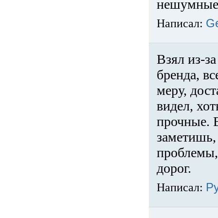
нешумные 
Написал:
G
Взял из-за
бренда, вс
меру, дос
видел, хо
прочные. 
заметишь, 
проблемы,
дорог.
Написал:
Р