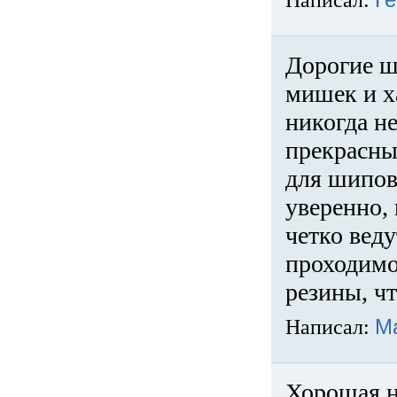
Написал:
Ге
Дорогие ш
мишек и х
никогда не
прекрасны
для шипов
уверенно,
четко веду
проходимо
резины, ч
Написал:
М
Хорошая н