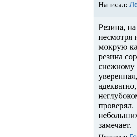
Написал:
Л
Резина, на
несмотря 
мокрую ка
резина сор
снежному 
уверенная
адекватно,
неглубоко
проверял. 
небольших
замечает.