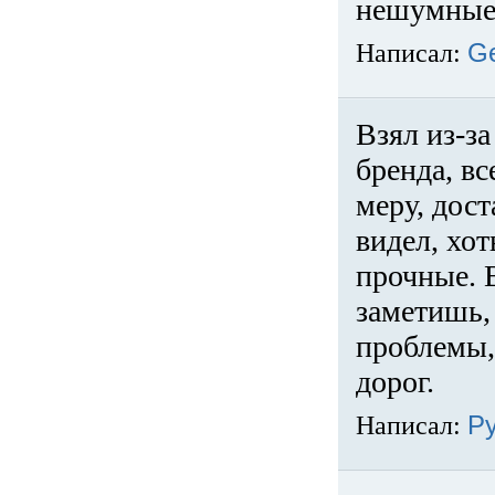
нешумные 
Написал:
G
Взял из-за
бренда, вс
меру, дос
видел, хо
прочные. 
заметишь, 
проблемы,
дорог.
Написал:
Р