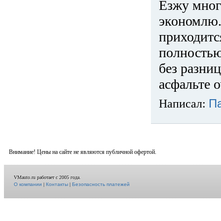
Езжу много
экономлю.
приходится
полностью
без разниц
асфальте о
Написал:
П
Внимание! Цены на сайте не являются публичной офертой.
VMauto.ru работает с 2005 года.
О компании
|
Контакты
|
Безопасность платежей