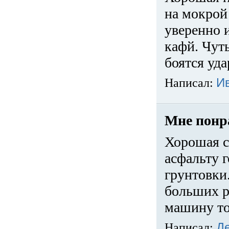
на мокрой
уверенно 
кафй. Чуть
боятся уда
Написал:
И
Мне понр
Хорошая с
асфальту г
грунтовки.
больших ра
машину то
Написал:
Д