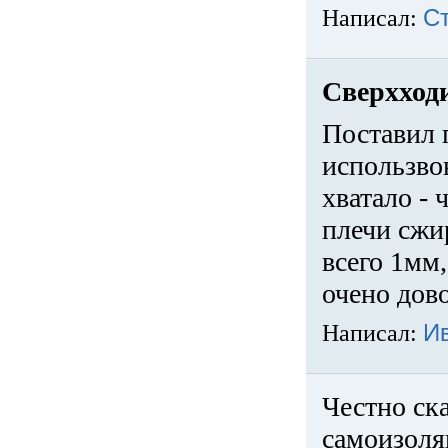
Написал:
С
Сверхход
Поставил 
использвов
хватало -
плечи сжи
всего 1мм,
очено дов
Написал:
И
Честно ска
самоизоля