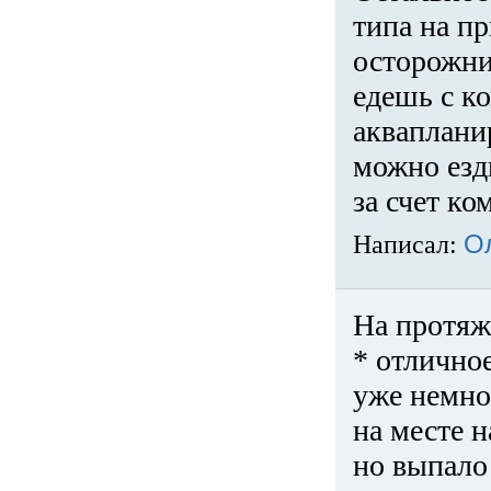
типа на пр
осторожни
едешь с к
акваплани
можно езди
за счет ко
Написал:
О
На протяж
* отличное
уже немно
на месте 
но выпало 