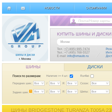
НОВОСТИ
О КОМПАНИИ
КУПИТЬ ШИНЫ И ДИСКИ
Москва
Тел.:
+7 (495) 995-7474
Роз
Тел.: +7 (495) 768-5527
Инт
E-mail:
info@vmauto.ru
Дос
г. Москва
ШИНЫ
ДИСКИ
Поиск по размерам:
Наличие >= 4 шт.:
Runflat:
Передних шин:
Все
/
Все
R
Все
Сезон:
Все
?
Все
/
Все
R
Все
Шипы:
Все
Задних шин:
ШИНЫ BRIDGESTONE TURANZA T005A 23