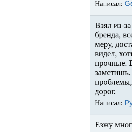
Написал:
G
Взял из-за
бренда, вс
меру, дос
видел, хо
прочные. 
заметишь, 
проблемы,
дорог.
Написал:
Р
Езжу много