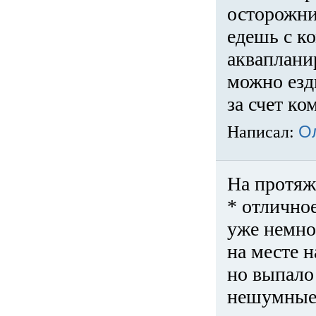
осторожни
едешь с к
акваплани
можно езди
за счет ко
Написал:
О
На протяж
* отличное
уже немно
на месте 
но выпало 
нешумные 