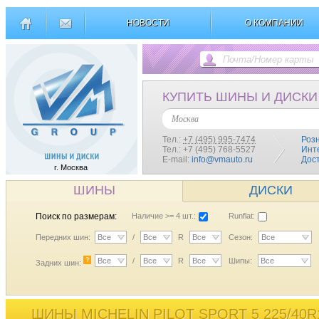
НОВОСТИ
О КОМПАНИИ
КУПИТЬ ШИНЫ И ДИСКИ
Москва
Тел.:
+7 (495) 995-7474
Роз
Тел.: +7 (495) 768-5527
Инт
E-mail:
info@vmauto.ru
Дос
г. Москва
ШИНЫ
ДИСКИ
Поиск по размерам:
Наличие >= 4 шт.:
Runflat:
Передних шин:
Все
/
Все
R
Все
Сезон:
Все
?
Все
/
Все
R
Все
Шипы:
Все
Задних шин:
ШИНЫ MICHELIN PILOT SPORT 5 225/40R