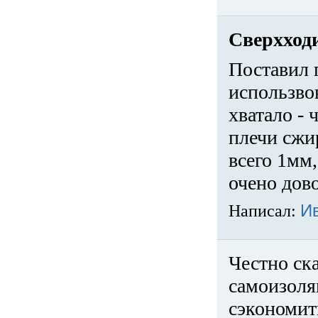
Сверхход
Поставил 
использвов
хватало -
плечи сжи
всего 1мм,
очено дов
Написал:
И
Честно ска
самоизоля
сэкономит