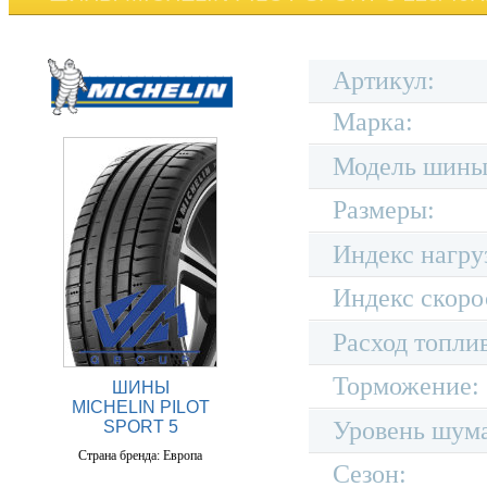
Артикул:
Марка:
Модель шины
Размеры:
Индекс нагру
Индекс скоро
Расход топли
Торможение:
ШИНЫ
MICHELIN PILOT
Уровень шум
SPORT 5
Страна бренда: Европа
Сезон: