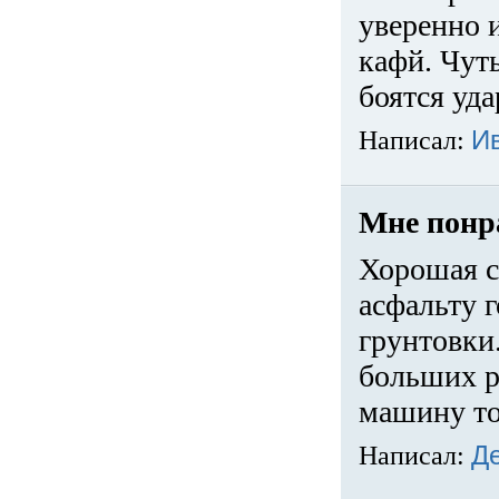
уверенно 
кафй. Чуть
боятся уда
Написал:
И
Мне понр
Хорошая с
асфальту г
грунтовки.
больших ра
машину то
Написал:
Д