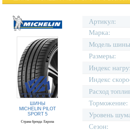
Артикул:
Марка:
Модель шины
Размеры:
Индекс нагру
Индекс скоро
Расход топли
Торможение:
ШИНЫ
MICHELIN PILOT
Уровень шум
SPORT 5
Страна бренда: Европа
Сезон: