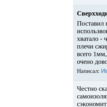
Сверхход
Поставил 
использвов
хватало -
плечи сжи
всего 1мм,
очено дов
Написал:
И
Честно ска
самоизоля
сэкономит