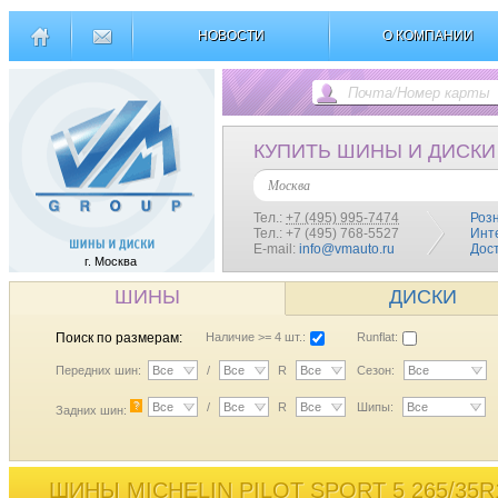
НОВОСТИ
О КОМПАНИИ
КУПИТЬ ШИНЫ И ДИСКИ
Москва
Тел.:
+7 (495) 995-7474
Роз
Тел.: +7 (495) 768-5527
Инт
E-mail:
info@vmauto.ru
Дос
г. Москва
ШИНЫ
ДИСКИ
Поиск по размерам:
Наличие >= 4 шт.:
Runflat:
Передних шин:
Все
/
Все
R
Все
Сезон:
Все
?
Все
/
Все
R
Все
Шипы:
Все
Задних шин:
ШИНЫ MICHELIN PILOT SPORT 5 265/35R