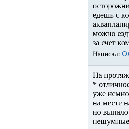
осторожни
едешь с к
акваплани
можно езди
за счет ко
Написал:
О
На протяж
* отличное
уже немно
на месте 
но выпало 
нешумные 