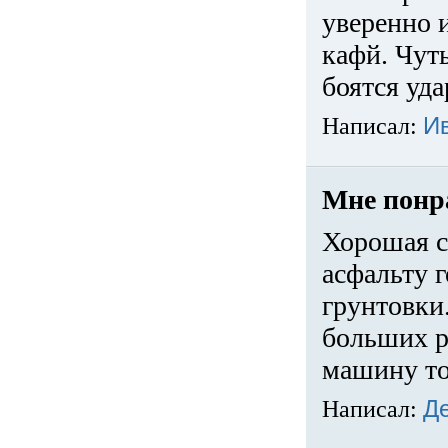
уверенно 
кафй. Чуть
боятся уда
Написал:
И
Мне понр
Хорошая с
асфальту г
грунтовки.
больших ра
машину то
Написал:
Д