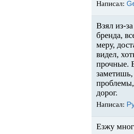
Написал:
G
Взял из-за
бренда, вс
меру, дос
видел, хо
прочные. 
заметишь, 
проблемы,
дорог.
Написал:
Р
Езжу много