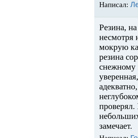
Написал:
Л
Резина, на
несмотря 
мокрую ка
резина сор
снежному 
уверенная
адекватно,
неглубоко
проверял. 
небольших
замечает.