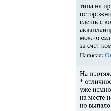
типа на пр
осторожни
едешь с к
акваплани
можно езди
за счет ко
Написал:
О
На протяж
* отличное
уже немно
на месте 
но выпало 