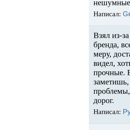
нешумные 
Написал:
G
Взял из-за
бренда, вс
меру, дос
видел, хо
прочные. 
заметишь, 
проблемы,
дорог.
Написал:
Р