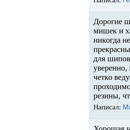
Написал:
Ге
Дорогие ш
мишек и х
никогда не
прекрасны
для шипов
уверенно,
четко веду
проходимо
резины, ч
Написал:
М
Хорошая н