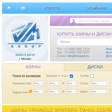
НОВОСТИ
О КОМПАНИИ
КУПИТЬ ШИНЫ И ДИСКИ
Москва
Тел.:
+7 (495) 995-7474
Роз
Тел.: +7 (495) 768-5527
Инт
E-mail:
info@vmauto.ru
Дос
г. Москва
ШИНЫ
ДИСКИ
Поиск по размерам:
Наличие >= 4 шт.:
Runflat:
Передних шин:
Все
/
Все
R
Все
Сезон:
Все
?
Все
/
Все
R
Все
Шипы:
Все
Задних шин:
ШИНЫ TRIANGLE WINTERX TW401 215/45