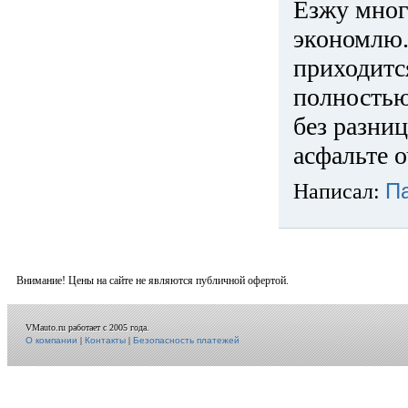
Езжу много
экономлю.
приходится
полностью
без разниц
асфальте о
Написал:
П
Внимание! Цены на сайте не являются публичной офертой.
VMauto.ru работает с 2005 года.
О компании
|
Контакты
|
Безопасность платежей