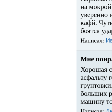
на мокрой
уверенно 
кафй. Чуть
боятся уда
Написал:
И
Мне понр
Хорошая с
асфальту г
грунтовки.
больших ра
машину то
Написал:
Д