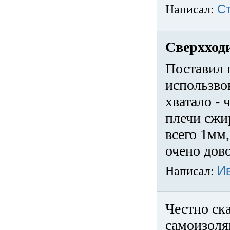
Написал:
С
Сверхход
Поставил 
использвов
хватало -
плечи сжи
всего 1мм,
очено дов
Написал:
И
Честно ска
самоизоля